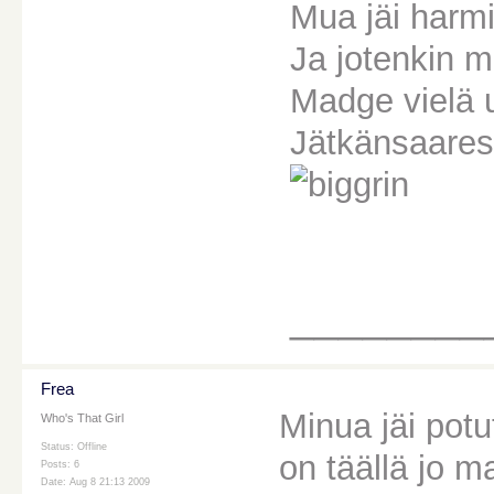
Mua jäi harmi
Ja jotenkin m
Madge vielä 
Jätkänsaares
________
Frea
Minua jäi pot
Who's That Girl
Status: Offline
on täällä jo m
Posts: 6
Date: Aug 8 21:13 2009