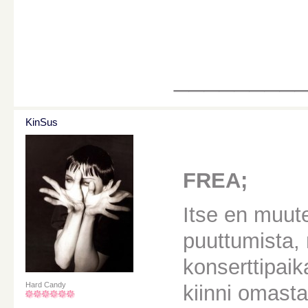
________
KinSus
FREA;
Itse en muut
puuttumista, 
konserttipaik
Hard Candy
kiinni omasta