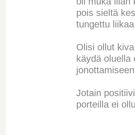
oli muka liian 
pois sieltä kes
tungettu liika
Olisi ollut kiv
käydä oluella
jonottamiseen.
Jotain positiiv
porteilla ei ol