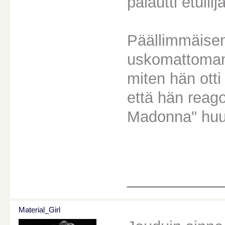
palautti etuili
Päällimmäisen
uskomattoman 
miten hän otti
että hän reago
Madonna" huut
________
Material_Girl