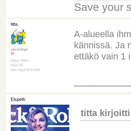
Save your sou
titta
A-alueella ih
kännissä. Ja 
Like A Virgin
ettäkö vain 1 
Status: Offline
Posts: 19
Date: Aug 8 18:55 2009
________
Elspeth
titta kirjoitti