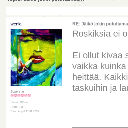
wenla
RE: Jäikö jokin potuttam
Roskiksia ei o
Ei ollut kivaa
vaikka kuinka
heittää. Kaikk
taskuihin ja l
Superstar
Status: Offline
Posts: 766
Date: Aug 8 17:41 2009
________