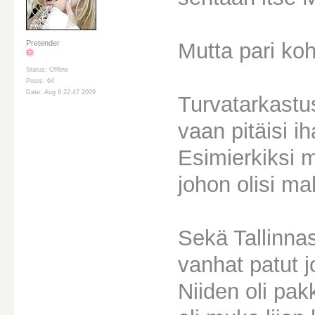
Mutta pari ko
Pretender
Status: Offline
Posts: 64
Date: Aug 8 22:47 2009
Turvatarkastus
vaan pitäisi i
Esimierkiksi mi
johon olisi ma
Sekä Tallinna
vanhat patut j
Niiden oli pak