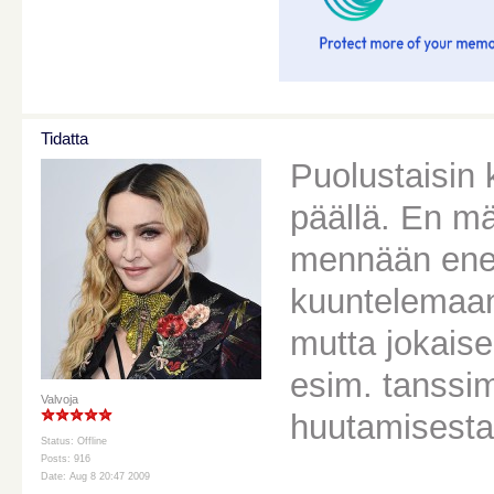
Tidatta
Puolustaisin 
päällä. En mä
mennään ene
kuuntelemaa
mutta jokaisel
esim. tanssi
Valvoja
huutamisest
Status: Offline
Posts: 916
Date: Aug 8 20:47 2009