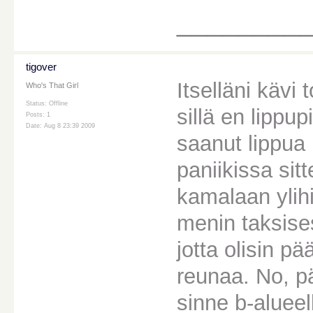
________
tigover
Itselläni kävi
Who's That Girl
Status: Offline
sillä en lippu
Posts: 1
Date: Aug 8 23:39 2009
saanut lippua 
paniikissa sitt
kamalaan ylih
menin taksises
jotta olisin p
reunaa. No, pä
sinne b-alueel