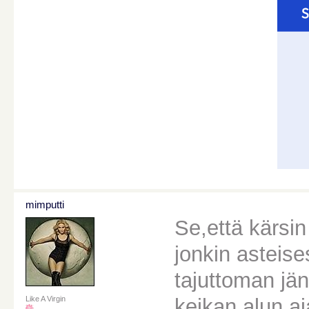
mimputti
Se,että kärsi
jonkin asteise
tajuttoman jän
keikan alun aj
Like A Virgin