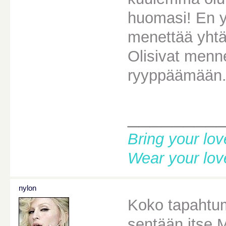
huomasi! En y
menettää yhtä
Olisivat menn
ryyppäämään. 
________
Bring your lov
Wear your lov
nylon
Koko tapahtuma
sentään itse 