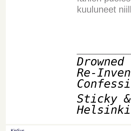
kuuluneet niil
________
Drowned 
Re-Inven
Confessi
Sticky &
Helsinki
KinSus