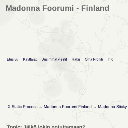
Madonna Foorumi - Finland
Etusivu
Käyttäjät
Uusimmat viestit
Haku
Oma Profiili
Info
X-Static Process
→
Madonna Foorumi Finland
→
Madonna Sticky 
Topic: Jäikö jokin potuttamaan?