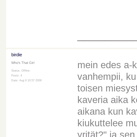
________
birdie
mein edes a-k
Who's That Girl
Status: Offline
vanhempii, ku j
Posts: 4
Date: Aug 9 10:57 2009
toisen miesyst
kaveria aika k
aikana kun kav
kiukuttelee m
yrität?" ja se