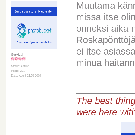
Muutama kännil
missä itse oli
onneksi aika 
Roskapönttöjä
ei itse asiass
Survival
minua haitann
Status: Offline
Posts: 201
Date: Aug 8 21:55 2009
________
The best thing
were here wit