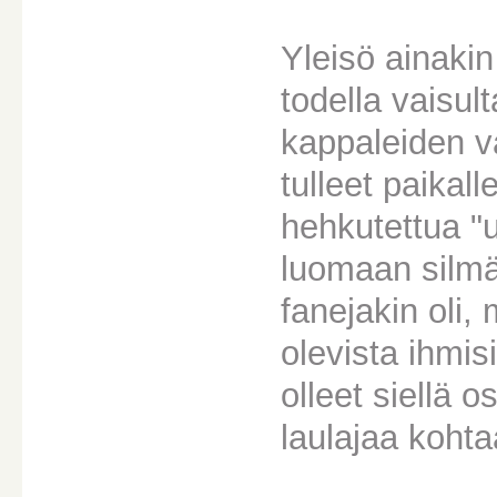
Yleisö ainakin 
todella vaisul
kappaleiden vä
tulleet paikal
hehkutettua "
luomaan silmä
fanejakin oli, 
olevista ihmis
olleet siellä
laulajaa kohta