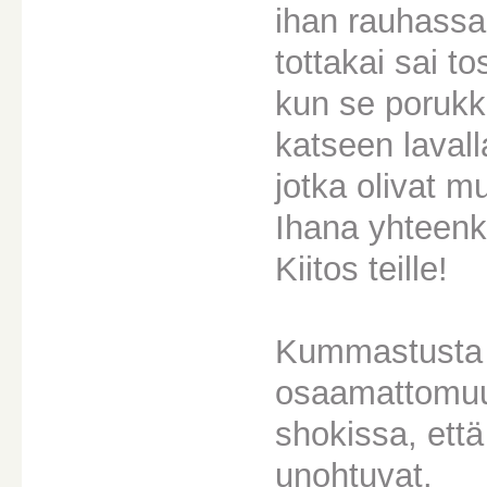
ihan rauhassa 
tottakai sai 
kun se porukka
katseen lavall
jotka olivat 
Ihana yhteenku
Kiitos teille!
Kummastusta a
osaamattomuus
shokissa, että
unohtuvat.