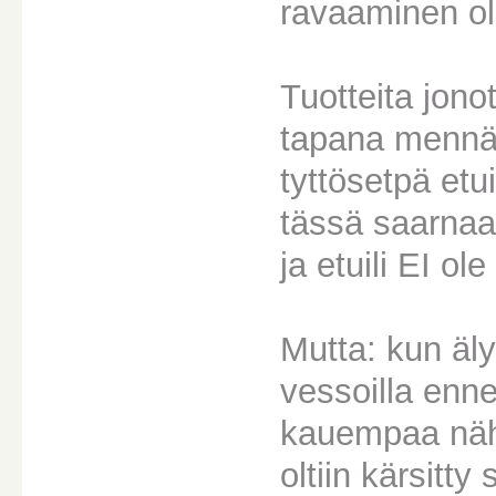
ravaaminen ol
Tuotteita jon
tapana mennä 
tyttösetpä etui
tässä saarnaa
ja etuili EI ole
Mutta: kun äl
vessoilla enn
kauempaa näht
oltiin kärsitty