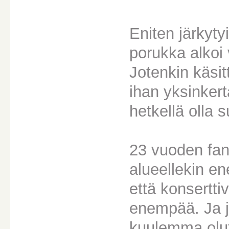
Eniten järkyty
porukka alkoi
Jotenkin käsi
ihan yksinkerta
hetkellä olla 
23 vuoden fani
alueellekin en
että konsertti
enempää. Ja jo
kuulemma olutt