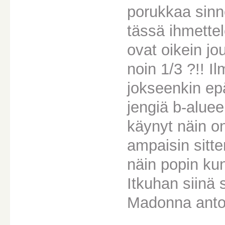
porukkaa sinne
tässä ihmettel
ovat oikein jo
noin 1/3 ?!! I
jokseenkin epä
jengiä b-alue
käynyt näin on
ampaisin sitten
näin popin kun
Itkuhan siinä s
Madonna antoi