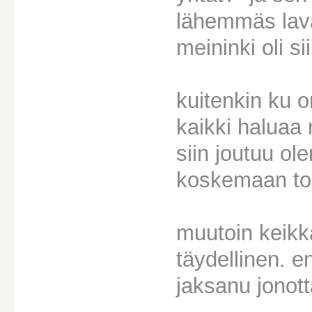
lähemmäs lava
meininki oli si
kuitenkin ku o
kaikki haluaa 
siin joutuu ol
koskemaan toi
muutoin keikka
täydellinen. e
jaksanu jonott