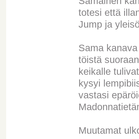
Samainen kana
totesi että il
Jump ja yleisö
Sama kanava ed
töistä suoraan
keikalle tuliva
kysyi lempibii
vastasi epäröid
Madonnatietä
Muutamat ulko