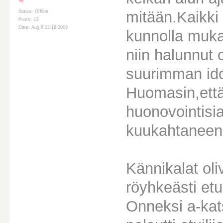
mitään.Kaikki 
Status: Offline
Posts: 43
Date: Aug 8 22:18 2009
kunnolla muka
niin halunnut 
suurimman idol
Huomasin,että 
huonovointisia
kuukahtaneena
Kännikalat oliv
röyhkeästi etui
Onneksi a-kat