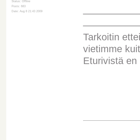
Status: Offline
__________
Posts: 683
Date: Aug 8 21:43 2009
__________
Tarkoitin ette
vietimme kui
Eturivistä en