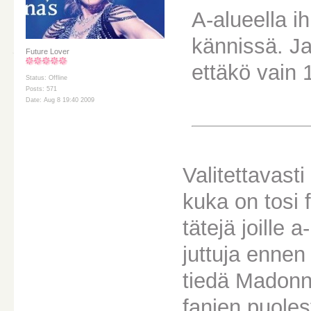
A-alueella i
kännissä. Ja
Future Lover
ettäkö vain 
Status: Offline
Posts: 571
Date: Aug 8 19:40 2009
Valitettavasti
kuka on tosi 
tätejä joille a
juttuja ennen
tiedä Madonna
fanien puoles