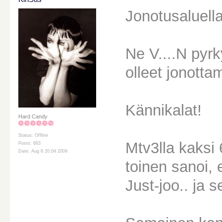
Jonotusaluella e
Ne V....N pyrkyr
olleet jonotta
Kännikalat!
Hard Candy
Status: Offline
Mtv3lla kaksi
Posts: 683
Date: Aug 8 20:04 2009
toinen sanoi, 
Just-joo.. ja 