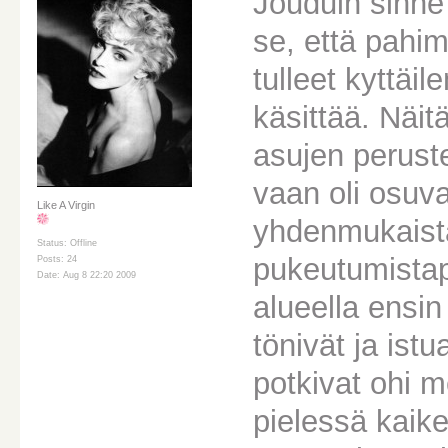
Jouduin sinne 
se, että pahim
tulleet kyttäi
käsittää. Näit
asujen peruste
vaan oli osuva
Like A Virgin
yhdenmukaista 
Status: Offline
pukeutumistapa
Posts: 24
Date: Aug 8 22:20 2009
alueella ensin 
tönivät ja istu
potkivat ohi 
pielessä kaike