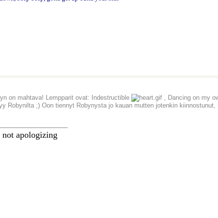
yn on mahtava! Lempparit ovat: Indestructible
, Dancing on my ow
tyy Robynilta ;) Oon tiennyt Robynysta jo kauan mutten jotenkin kiinnostunut, 
________________
 not apologizing