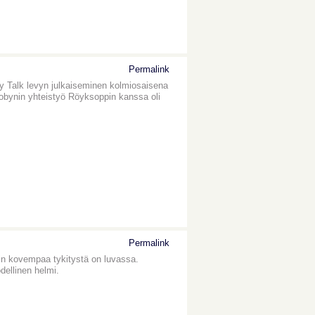
Permalink
dy Talk levyn julkaiseminen kolmiosaisena
Robynin yhteistyö Röyksoppin kanssa oli
Permalink
äkin kovempaa tykitystä on luvassa.
dellinen helmi.