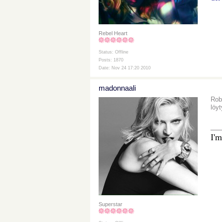
Rebel Heart
Status: Offline
Posts: 1870
Date: Nov 24 17:20 2010
madonnaali
Rob
löy
__
I'm
Superstar