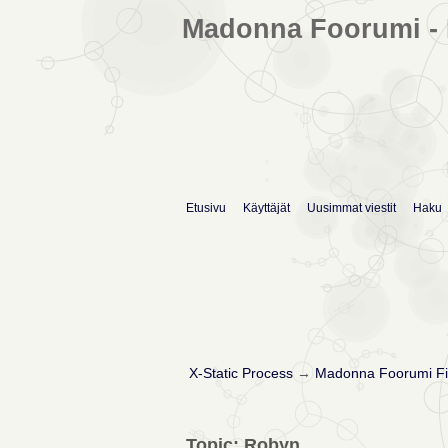
Madonna Foorumi - 
Etusivu
Käyttäjät
Uusimmat viestit
Haku
X-Static Process
→
Madonna Foorumi Fi
Topic: Robyn