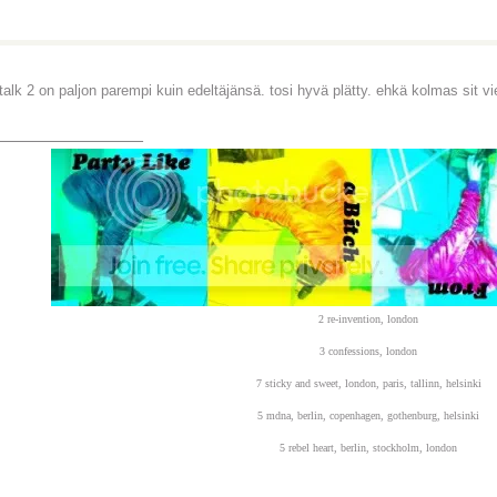
talk 2 on paljon parempi kuin edeltäjänsä. tosi hyvä plätty. ehkä kolmas sit vi
_______________
2 re-invention, london
3 confessions, london
7 sticky and sweet, london, paris, tallinn, helsinki
5 mdna, berlin, copenhagen, gothenburg, helsinki
5 rebel heart, berlin, stockholm, london