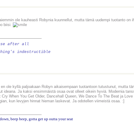
aiemmin ole kauheasti Robynia kuunnellut, mutta tämä uudempi tuotanto on 
o biisi.
________________
use after all
thing's indestructible
e en ole kyllä paljoakaan Robyn aikaisempaan tuotantoon tutustunut, mutta tä
ut ideana. Ja kaksi ensimmäistä osaa ovat olleet oikein hyviä. Modernia tans
t Cry When You Get Older, Dancehall Queen, We Dance To The Beat ja Love K
ogian, kun levyjen hinnat hieman laskevat. Ja odotellen viimeistä osaa. :]
________________
down, beep beep, gotta get up outta your seat