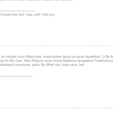
________________
't know how lost I was until I find you.
 ite mikään kova Robyn-fani, mutta kolme laulua on aivan täydellisiä: 1) Be M
ng On My Own. Näin Robynin myös livenä Madonna lämppärinä Frankfurtissa 20
 kauheesti innostunut, paitsi Be Mine!:sta, kuten aina, heh...
_______________