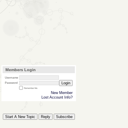
Members Login
Username
Login
Password
Remember Me
New Member
Lost Account Info?
Start A New Topic
Reply
Subscribe