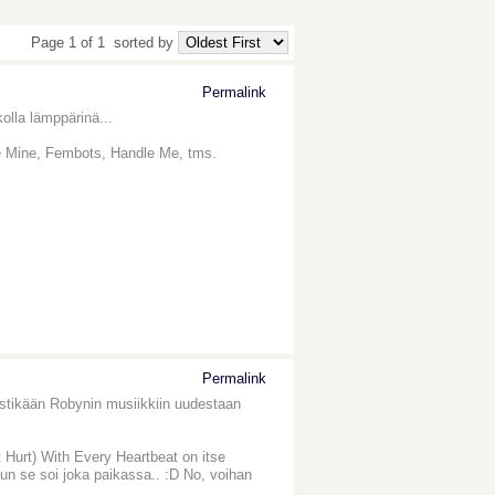
Page 1 of 1
sorted by
Permalink
olla lämppärinä...
e Mine, Fembots, Handle Me, tms.
Permalink
vastikään Robynin musiikkiin uudestaan
Hurt) With Every Heartbeat on itse
kun se soi joka paikassa.. :D No, voihan