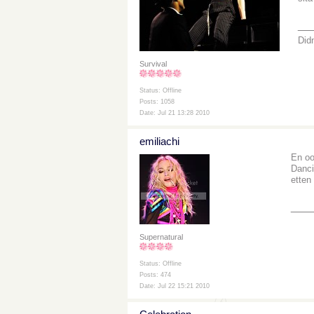
__
Didn
Survival
Status: Offline
Posts: 1058
Date: Jul 21 13:28 2010
emiliachi
En oo
Danci
etten
___
Supernatural
Status: Offline
Posts: 474
Date: Jul 22 15:21 2010