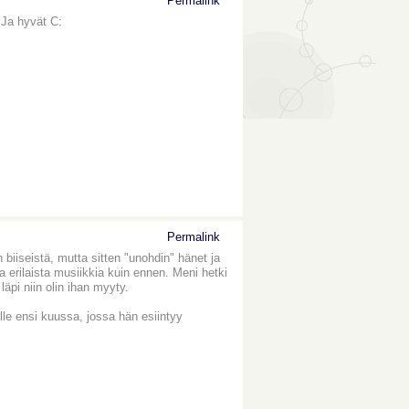
Permalink
 Ja hyvät C:
Permalink
 biiseistä, mutta sitten "unohdin" hänet ja
lla erilaista musiikkia kuin ennen. Meni hetki
äpi niin olin ihan myyty.
le ensi kuussa, jossa hän esiintyy