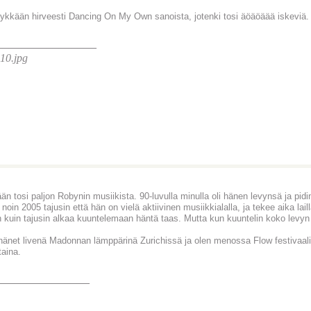
 tykkään hirveesti Dancing On My Own sanoista, jotenki tosi äöäöäää iskeviä.
________________
än tosi paljon Robynin musiikista. 90-luvulla minulla oli hänen levynsä ja pidin
 noin 2005 tajusin että hän on vielä aktiivinen musiikkialalla, ja tekee aika lai
 kuin tajusin alkaa kuuntelemaan häntä taas. Mutta kun kuuntelin koko levyn l
hänet livenä Madonnan lämppärinä Zurichissä ja olen menossa Flow festivaalil
taina.
_______________