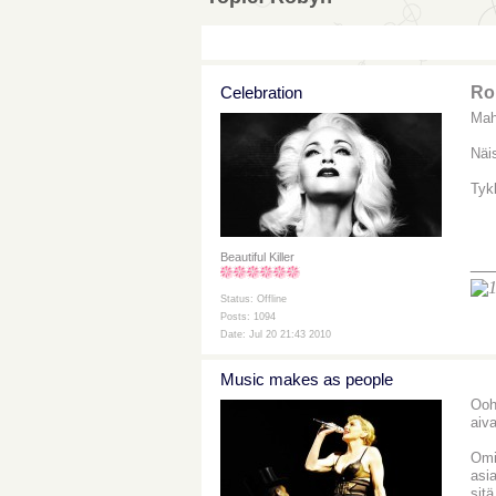
Celebration
Ro
Mah
Näi
Tyk
Beautiful Killer
__
Status: Offline
Posts: 1094
Date: Jul 20 21:43 2010
Music makes as people
Ooh
aiv
Omi
asi
sit