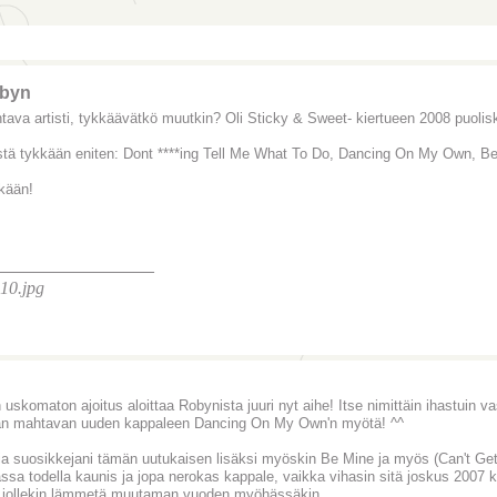
byn
tava artisti, tykkäävätkö muutkin? Oli Sticky & Sweet- kiertueen 2008 puolisk
stä tykkään eniten: Dont ****ing Tell Me What To Do, Dancing On My Own, B
kään!
________________
 uskomaton ajoitus aloittaa Robynista juuri nyt aihe! Itse nimittäin ihastuin 
an mahtavan uuden kappaleen Dancing On My Own'n myötä! ^^
a suosikkejani tämän uutukaisen lisäksi myöskin Be Mine ja myös (Can't Get 
assa todella kaunis ja jopa nerokas kappale, vaikka vihasin sitä joskus 2007 
ä jollekin lämmetä muutaman vuoden myöhässäkin.