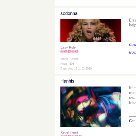
sodonna
En 
kelp
__
Ca
Easy Rider
No
Status: Offline
Posts: 508
Date: Aug 12 11:52 2010
Hanhis
Its
min
ova
tril
__
Get 
Rebel Heart