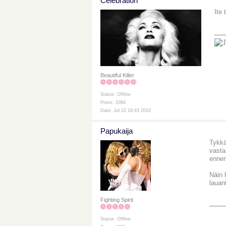
Celebration
Ite
__
Beautiful Killer
Status: Offline
Posts: 1094
Date: Jul 22 18:43 2010
Papukaija
Tykkä
vasta
ennen
Näin 
lauan
Fighting Spirit
___
Status: Offline