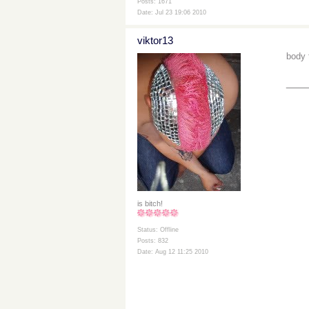
Posts: 1671
Date: Jul 23 19:06 2010
viktor13
body 
___
is bitch!
Status: Offline
Posts: 832
Date: Aug 12 11:25 2010