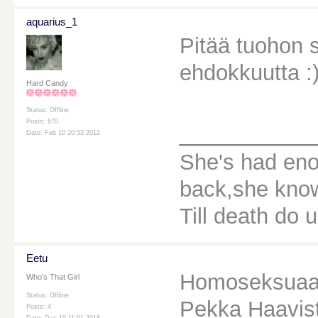
aquarius_1
Pitää tuohon s
ehdokkuutta :
Hard Candy
Status: Offline
________
Posts: 670
Date: Feb 10 20:53 2012
She's had eno
back,she knows
Till death do u
Eetu
Homoseksuaali
Who's That Girl
Status: Offline
Pekka Haavis
Posts: 4