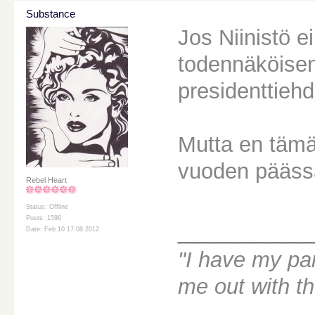
Substance
Jos Niinistö e
todennäköisen
presidenttiehd
Mutta en täm
vuoden päässä 
Rebel Heart
Status: Offline
________
Posts: 1596
Date: Feb 10 17:08 2012
"I have my par
me out with t