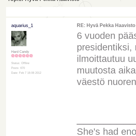
aquarius_1
RE: Hyvä Pekka Haavisto
6 vuoden pääst
presidentiksi, 
Hard Candy
ilmoittautuu u
Status: Offline
muutosta aikaan
Posts: 670
Date: Feb 7 16:06 2012
väestö nuoren
________
She's had eno