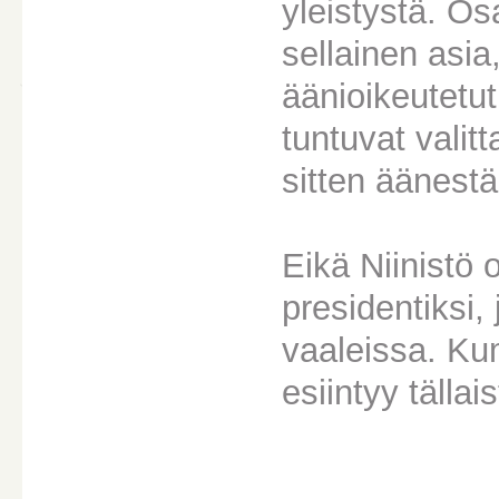
yleistystä. O
sellainen asi
äänioikeutetut 
tuntuvat vali
sitten äänestä
Eikä Niinistö
presidentiksi,
vaaleissa. Ku
esiintyy tällai
________