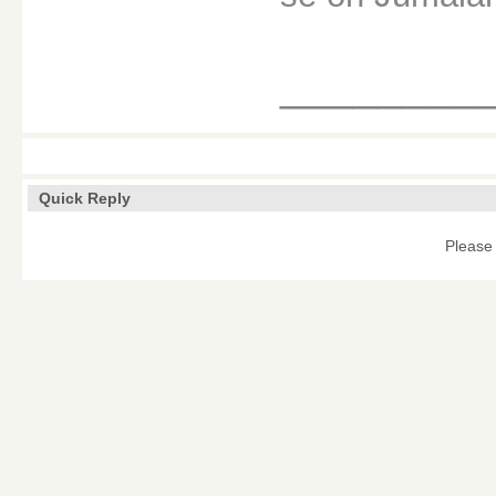
________
Quick Reply
Please 