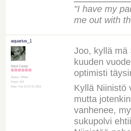
"I have my par
me out with t
aquarius_1
Joo, kyllä mä
kuuden vuoden
Hard Candy
optimisti täys
Status: Offline
Posts: 670
Kyllä Niinistö
Date: Feb 10 07:21 2012
mutta jotenki
vanhenee, myö
sukupolvi ehti