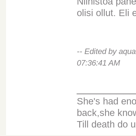
Niinistöä pahe
olisi ollut. El
-- Edited by aqu
07:36:41 AM
________
She's had eno
back,she knows
Till death do u