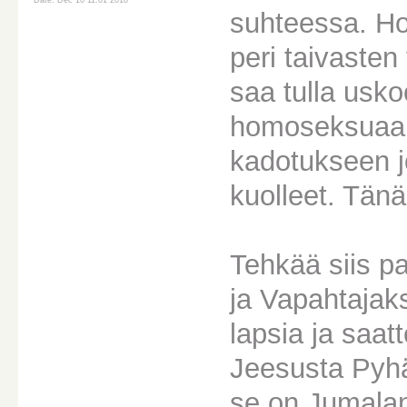
Date: Dec 10 11:01 2018
suhteessa. Ho
peri taivasten
saa tulla usko
homoseksuaal
kadotukseen j
kuolleet. Tän
Tehkää siis p
ja Vapahtajaks
lapsia ja saat
Jeesusta Pyh
se on Jumala