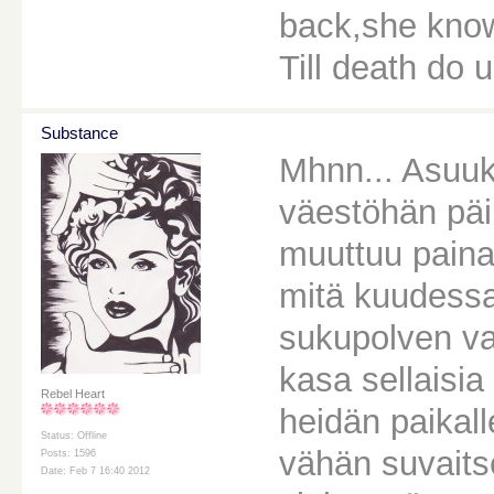
back,she knows
Till death do u
Substance
Mhnn... Asuu
väestöhän päi
muuttuu paina
mitä kuudessa
sukupolven vai
kasa sellaisia
Rebel Heart
heidän paikal
Status: Offline
vähän suvaits
Posts: 1596
Date: Feb 7 16:40 2012