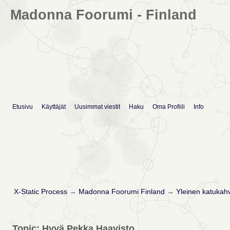
Madonna Foorumi - Finland
Etusivu
Käyttäjät
Uusimmat viestit
Haku
Oma Profiili
Info
X-Static Process
→
Madonna Foorumi Finland
→
Yleinen katukahv
Topic: Hyvä Pekka Haavisto