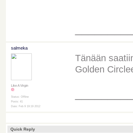
________
salmeka
Tänään saatii
Golden Circlee
Like A Virgin
________
Status: Offline
Posts: 41
Date: Feb 9 19:19 2012
Quick Reply