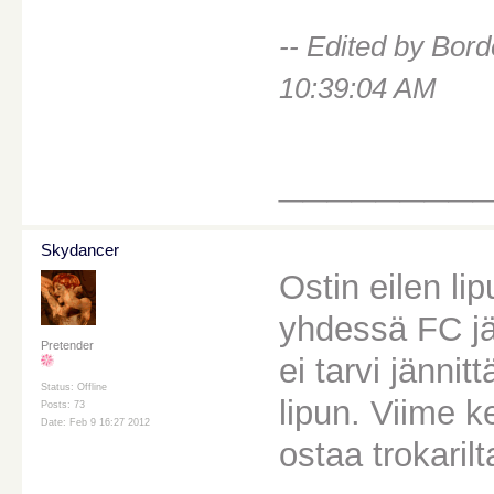
-- Edited by Bor
10:39:04 AM
________
Skydancer
Ostin eilen li
yhdessä FC j
Pretender
ei tarvi jännit
Status: Offline
lipun. Viime k
Posts: 73
Date: Feb 9 16:27 2012
ostaa trokaril