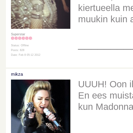
kiertueella m
muukin kuin a
Superstar
________
Status: Offline
Posts: 828
Date: Feb 8 05:12 2012
mikza
UUUH! Oon ih
En ees muista
kun Madonna 
________