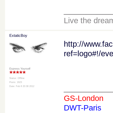
________
Live the drea
ExtaticBoy
http://www.fa
ref=logo#!/e
Express Yourself
Status: Offline
Posts: 1623
________
Date: Feb 8 20:38 2012
GS-London
DWT-Paris