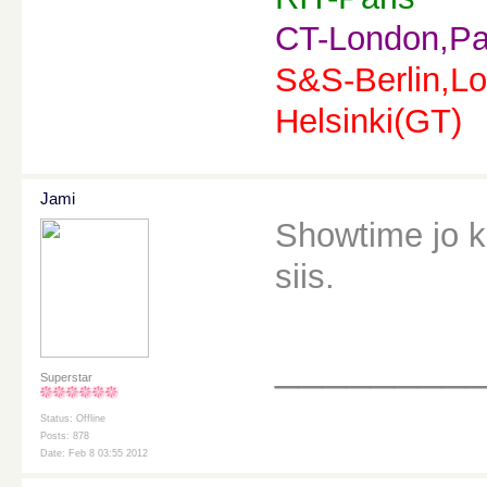
CT-London,Pa
S&S-Berlin,Lo
Helsinki(GT)
Jami
Showtime jo k
siis.
________
Superstar
Status: Offline
Posts: 878
Date: Feb 8 03:55 2012