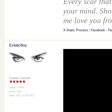
Every scar that
your mind. Sho
me love you fro
X-Static Process
|
Facebook
|
Twi
ExtaticBoy
Express Yourself
Status: Offline
Posts: 1623
Date: Feb 7 21:50 2012