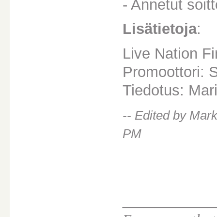
- Annetut soit
Lisätietoja
:
Live Nation F
Promoottori: 
Tiedotus: Mar
-- Edited by Mar
PM
________