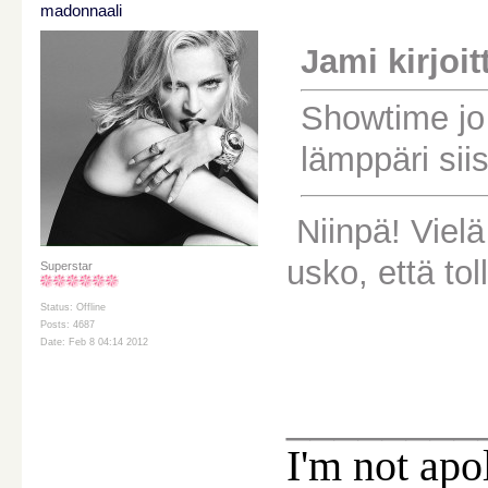
madonnaali
Jami kirjoitt
Showtime jo 
lämppäri siis
Niinpä! Vielä
usko, että tol
Superstar
Status: Offline
Posts: 4687
Date: Feb 8 04:14 2012
________
I'm not apo