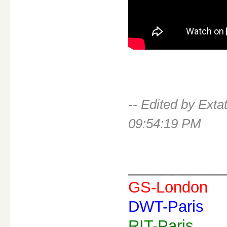
-- Edited by Ext
09:54:19 PM
________
GS-London
DWT-Paris
RIT-Paris