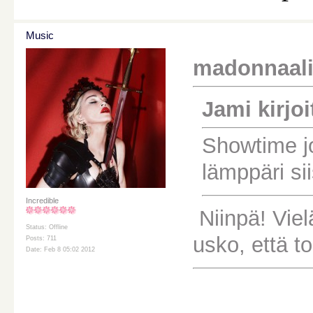
Music
madonnaali k
Jami kirjoit
Showtime jo
lämppäri sii
Incredible
Niinpä! Viel
Status: Offline
usko, että to
Posts: 711
Date: Feb 8 05:02 2012