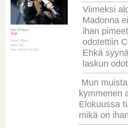
Viimeksi al
Madonna ei 
ihan pimee
Like A Prayer
odotettiin 
Status: Offline
Posts: 124
Ehkä syynä 
Date: Feb 8 07:45 2012
laskun odot
Mun muistaa
kymmenen ai
Elokuussa tu
mikä on iha