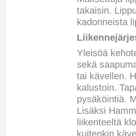
takaisin. Lipp
kadonneista li
Liikennejärje
Yleisöä kehot
sekä saapumaan
tai kävellen. 
kalustoin. Tap
pysäköintiä. M
Lisäksi Hammas
liikenteeltä k
kuitenkin kävel