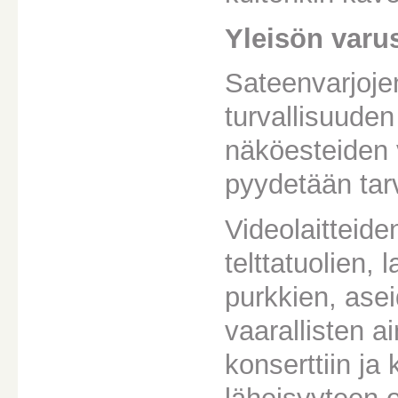
Yleisön varu
Sateenvarjojen
turvallisuuden
näköesteiden v
pyydetään tar
Videolaitteid
telttatuolien, 
purkkien, asei
vaarallisten a
konserttiin ja