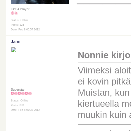
Like A Prayer
Status: Offline
Posts: 124
Date: Feb 8 05:57 2012
Jami
Nonnie kirjoi
Viimeksi alo
ei kovin pitk
Muistan, kun
Superstar
kiertueella m
Status: Offline
Posts: 878
Date: Feb 8 07:39 2012
muukin kuin 