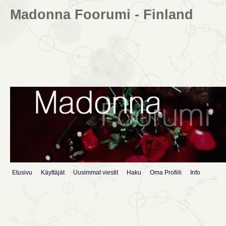
Madonna Foorumi - Finland
Etusivu
Käyttäjät
Uusimmat viestit
Haku
Oma Profiili
Info