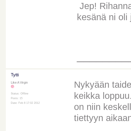
Jep! Rihanna
kesänä ni oli
________
Tytti
Nykyään taideta
Like A Virgin
keikka loppuu.
Status: Offline
Posts: 15
Date: Feb 8 17:02 2012
on niin keskel
tiettyyn aika