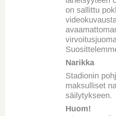
läheisyyteen 
on sallittu po
videokuvausta
avaamattoman 
virvoitusjuom
Suosittelemme
Narikka
Stadionin pohj
maksulliset nar
säilytykseen.
Huom!