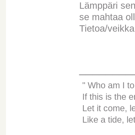
Lämppäri sen 
se mahtaa ol
Tietoa/veikk
________
Who am I to
If this is the 
Let it come, le
Like a tide, le