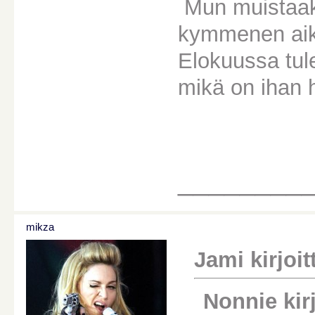
Mun muistaaks
kymmenen aiko
Elokuussa tul
mikä on ihan 
________
mikza
Jami kirjoitt
Nonnie kirj