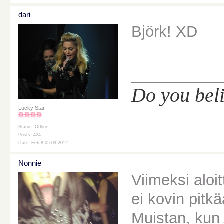
dari
Björk! XD
________
Do you bel
Lucky Star
Status: Offline
Posts: 424
Date: Feb 8 05:09 2012
Nonnie
Viimeksi aloi
ei kovin pitkä
Muistan, kun