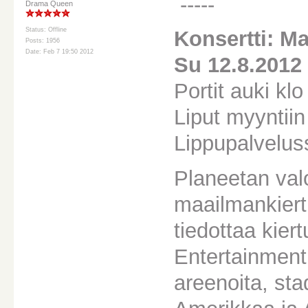
-----
Drama Queen
Status: Offline
Konsertti: M
Posts: 1956
Date: Feb 7 19:50 2012
Su 12.8.2012
Portit auki kl
Liput myyntiin 
Lippupalvelus
Planeetan va
maailmankiert
tiedottaa kier
Entertainment
areenoita, sta