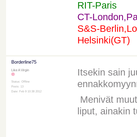
RIT-Paris
CT-London,Pa
S&S-Berlin,Lo
Helsinki(GT)
Borderline75
Itsekin sain j
Like A Virgin
ennakkomyynni
Status: Offline
Posts: 13
Date: Feb 9 10:38 2012
Menivät muute
liput, ainakin 