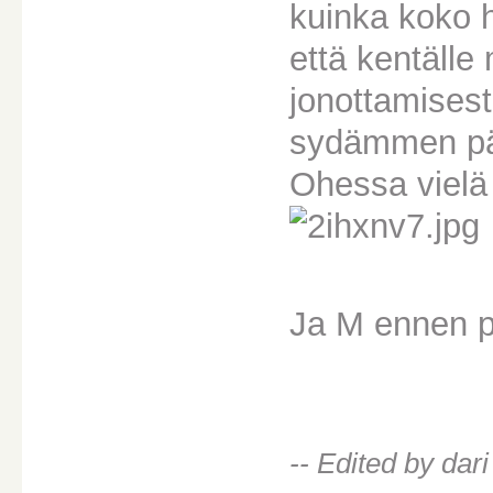
kuinka koko h
että kentälle
jonottamisest
sydämmen pää
Ohessa vielä
Ja M ennen p
-- Edited by da