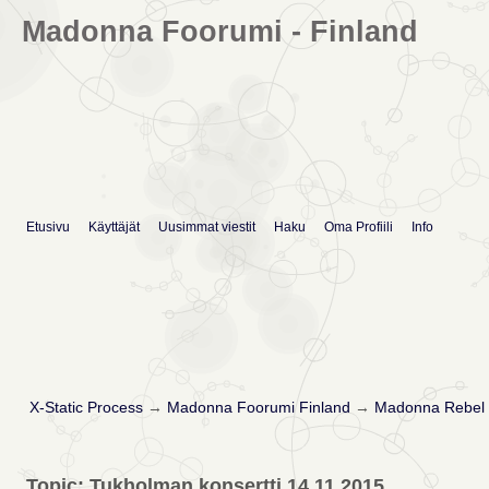
Madonna Foorumi - Finland
Etusivu
Käyttäjät
Uusimmat viestit
Haku
Oma Profiili
Info
X-Static Process
→
Madonna Foorumi Finland
→
Madonna Rebel 
Topic: Tukholman konsertti 14.11.2015