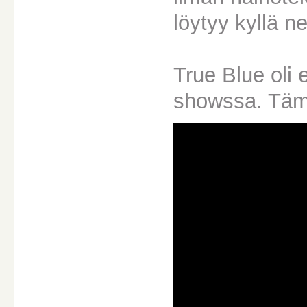
löytyy kyllä ne
True Blue oli
showssa. Tämä