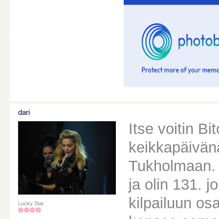
dari
Itse voitin Bi
keikkapäivän
Tukholmaan. L
ja olin 131. 
kilpailuun os
Lucky Star