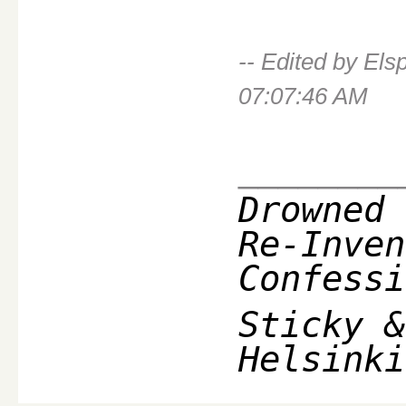
-- Edited by El
07:07:46 AM
________
Drowned 
Re-Inven
Confessi
Sticky &
Helsinki