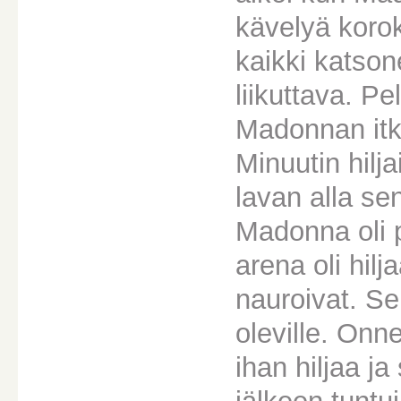
kävelyä korok
kaikki katsone
liikuttava. Pe
Madonnan itke
Minuutin hilja
lavan alla sen
Madonna oli p
arena oli hilj
nauroivat. Se 
oleville. Onne
ihan hiljaa ja