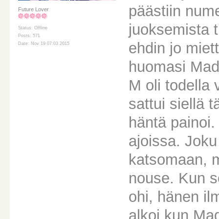
päästiin nume
Future Lover
juoksemista t
Status: Offline
Posts: 571
ehdin jo miett
Date: Nov 19 07:03 2015
huomasi Mado
M oli todella
sattui siellä 
häntä painoi.
ajoissa. Jok
katsomaan, mi
nouse. Kun s
ohi, hänen il
alkoi kun Mad