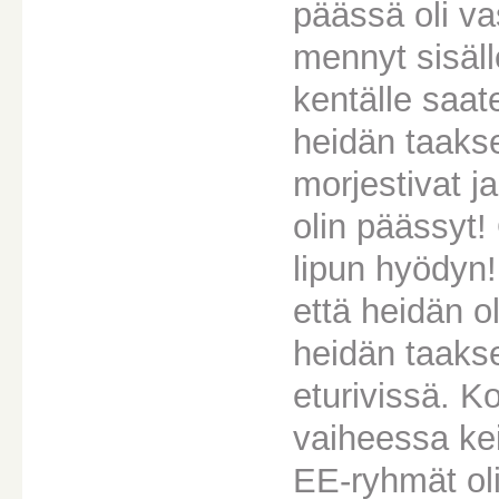
päässä oli vas
mennyt sisäll
kentälle saate
heidän taakse
morjestivat j
olin päässyt!
lipun hyödyn!
että heidän o
heidän taakse
eturivissä. K
vaiheessa kei
EE-ryhmät oli