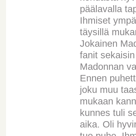
päälavalla tap
Ihmiset ympäri
täysillä mukan
Jokainen Mad
fanit sekaisin
Madonnan vai
Ennen puhetta
joku muu taas
mukaan kann
kunnes tuli 
aika. Oli hyv
tuo puhe. Ihm