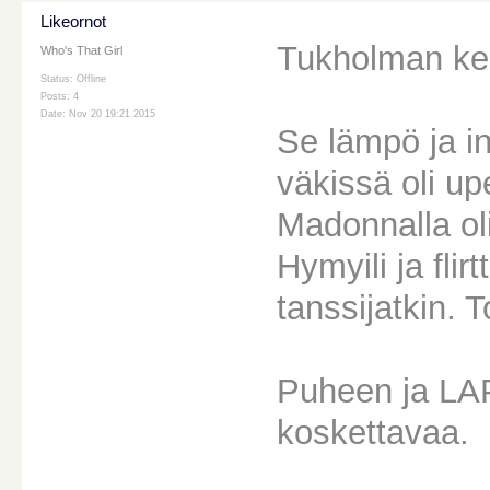
Likeornot
Tukholman kei
Who's That Girl
Status: Offline
Posts: 4
Date: Nov 20 19:21 2015
Se lämpö ja in
väkissä oli up
Madonnalla oli
Hymyili ja flir
tanssijatkin.
Puheen ja LAP 
koskettavaa.