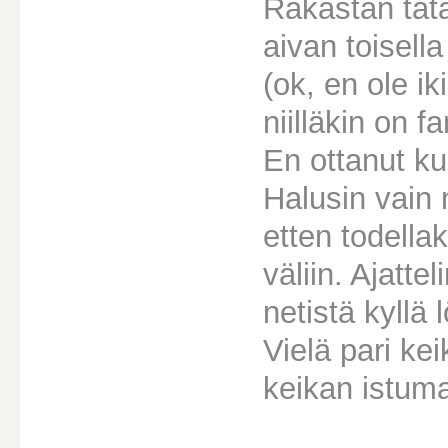
Rakastan tätä
aivan toisella
(ok, en ole ik
niilläkin on f
En ottanut ku
Halusin vain 
etten todella
väliin. Ajatte
netistä kyllä
Vielä pari kei
keikan istuma