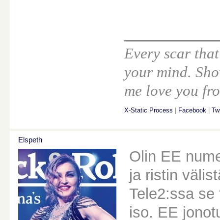
________
Every scar that
your mind. Sho
me love you fro
X-Static Process
|
Facebook
|
Twi
Elspeth
Olin EE numer
ja ristin välis
Tele2:ssa se t
iso. EE jonotu