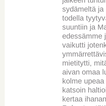
jälkeen tuntui
sydämeltä ja
todella tyyty
suuntiin ja M
edessämme ja 
vaikutti joten
ymmärrettävis
mietitytti, mi
aivan omaa l
kolme upeaa t
katsoin haltio
kertaa ihana