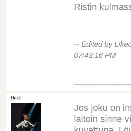
Ristin kulmass
-- Edited by Lik
07:43:16 PM
________
Heidi
Jos joku on in
laitoin sinne v
kuvattuna. Lö