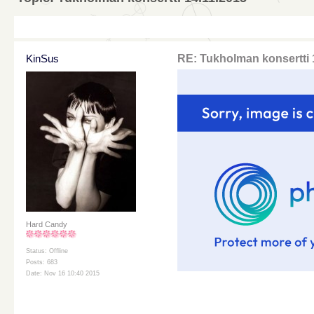
KinSus
RE: Tukholman konsertti 
Hard Candy
Status: Offline
Posts: 683
Date: Nov 16 10:40 2015