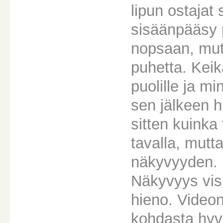
lipun ostajat 
sisäänpääsy p
nopsaan, mutt
puhetta. Kei
puolille ja mi
sen jälkeen hi
sitten kuinka
tavalla, mutt
näkyvyyden.
Näkyvyys visu
hieno. Videon
kohdasta hyvi