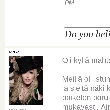
PM
________
Do you bel
Marko
Oli kyllä mahta
Meillä oli ist
ja sieltä näki
poiketen poruk
mukavasti. Ai
Drama Queen