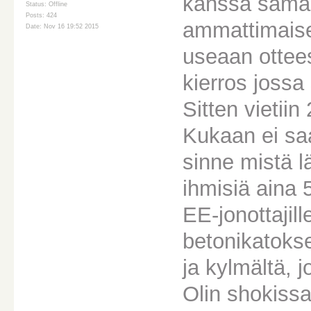
kanssa samas
Status: Offline
Posts: 424
ammattimaises
Date: Nov 16 19:52 2015
useaan ottees
kierros jossa
Sitten vietiin
Kukaan ei saa
sinne mistä l
ihmisiä aina 
EE-jonottajill
betonikatokse
ja kylmältä, 
Olin shokiss