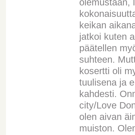
olemustaan, l
kokonaisuutta
keikan aikana
jatkoi kuten 
päätellen myö
suhteen. Mutt
kosertti oli 
tuulisena ja
kahdesti. On
city/Love Don
olen aivan äi
muiston. Olen