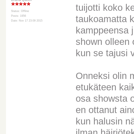
tuijotti koko 
Status: Offline
taukoamatta k
Posts: 1956
Date: Nov 17 23:09 2015
kamppeensa ju
shown olleen o
kun se tajusi 
Onneksi olin m
etukäteen kaik
osa showsta ol
en ottanut ain
kun halusin n
ilman häiriötek