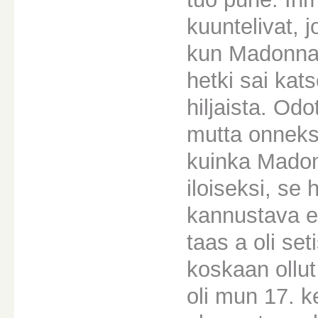
kuuntelivat, j
kun Madonnan
hetki sai kats
hiljaista. Od
mutta onneksi
kuinka Madonn
iloiseksi, se 
kannustava et
taas a oli set
koskaan ollut
oli mun 17. k