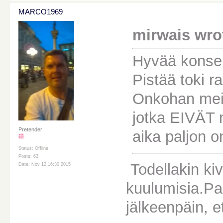
MARCO1969
mirwais wro
Hyvää konsert
Pistää toki ra
Onkohan meit
jotka EIVÄT 
Pretender
aika paljon o
Status: Offline
Posts: 63
Todellakin kiv
Date: Nov 12 16:30 2015
kuulumisia.Pa
jälkeenpäin, e