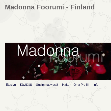
Madonna Foorumi - Finland
Etusivu
Käyttäjät
Uusimmat viestit
Haku
Oma Profiili
Info