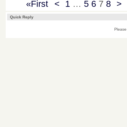
«First
<
1
…
5
6
7
8
>
Quick Reply
Please 