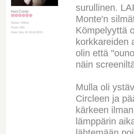
surullinen. LA
Hard Candy
Monte'n silmä
Status: Offline
Kömpelyyttä ol
Posts: 683
Date: Nov 16 10:19 2015
korkkareiden 
olin että "ou
näin screenilt
Mulla oli yst
Circleen ja pä
kärkeen ilma
lämppärin aika
lähtemään poi