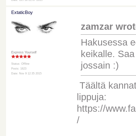
Date: Oct 30 21:07 2015
ExtaticBoy
zamzar wrot
Hakusessa ed
keikalle. Saa
Express Yourself
jossain :)
Status: Offline
Posts: 1623
Date: Nov 9 12:35 2015
Täältä kannat
lippuja:
https://www.
/