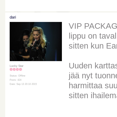
dari
VIP PACKAGE
lippu on tava
sitten kun Ea
Uuden kartta
Lucky Star
jää nyt tuonn
Status: Offline
Posts: 424
harmittaa suu
Date: Sep 13 20:10 2015
sitten ihailem
________