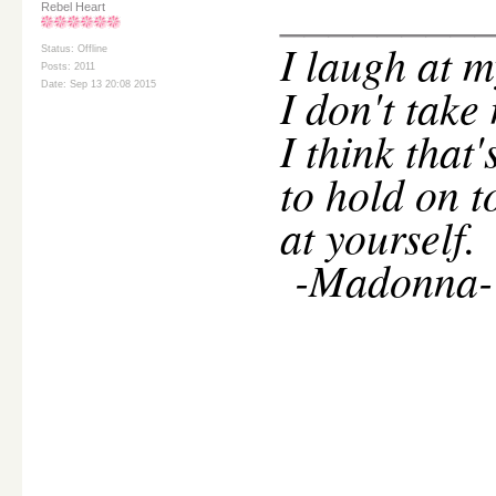
________
Rebel Heart
I
laugh at m
Status: Offline
Posts: 2011
I don't take
Date: Sep 13 20:08 2015
I think that
to hold on t
at yourself.
-Madonna-