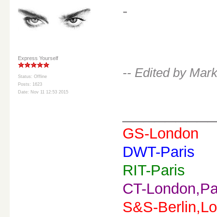
-
Express Yourself
-- Edited by Mar
Status: Offline
Posts: 1623
Date: Nov 11 12:53 2015
________
GS-London
DWT-Paris
RIT-Paris
CT-London,Pa
S&S-Berlin,Lo