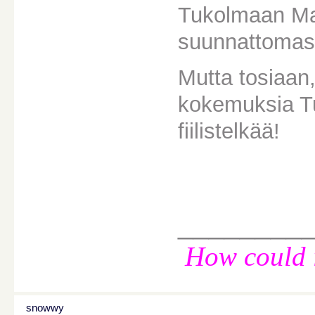
Tukolmaan Ma
suunnattomasti
Mutta tosiaan,
kokemuksia Tu
fiilistelkää!
________
How could i
snowwy