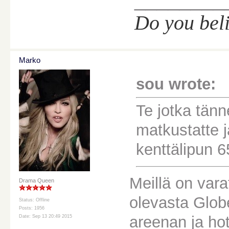
Do you bel
Marko
sou wrote:
Te jotka tänn
matkustatte j
kenttälipun 65
Meillä on vara
Drama Queen
olevasta Glob
Status: Offline
Posts: 1956
areenan ja hote
Date: Sep 13 20:49 2015