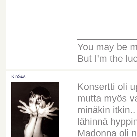
________
You may be my
But I'm the luc
KinSus
Konsertti oli 
mutta myös va
minäkin itkin..
lähinnä hyppin
Madonna oli ni