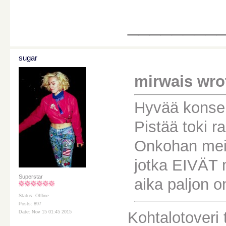
________
sugar
mirwais wro
Hyvää konsert
Pistää toki ra
Onkohan meit
jotka EIVÄT 
Superstar
aika paljon o
Status: Offline
Posts: 897
Kohtalotoveri t
Date: Nov 15 01:45 2015