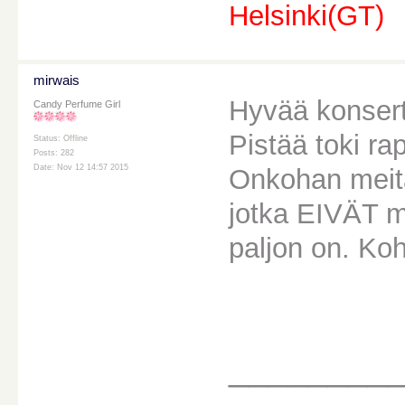
Helsinki(GT)
mirwais
Hyvää konsertt
Candy Perfume Girl
Pistää toki rap
Status: Offline
Posts: 282
Date: Nov 12 14:57 2015
Onkohan meitä
jotka EIVÄT m
paljon on. Koh
________