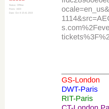
Status: Offline
ocale=en_us&
Posts: 1623
Date: Oct 8 15:41 2015
1114&src=A
s.com%2Fev
tickets%3F%
________
GS-London
DWT-Paris
RIT-Paris
CT-London,Pa