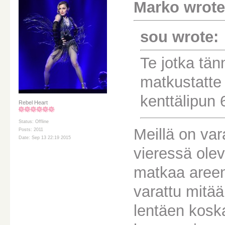
Marko wrote
sou wrote:
Te jotka tänn
matkustatte 
kenttälipun 6
Rebel Heart
Status: Offline
Meillä on var
Posts: 2011
Date: Sep 13 22:19 2015
vieressä olev
matkaa areena
varattu mitää
lentäen kosk