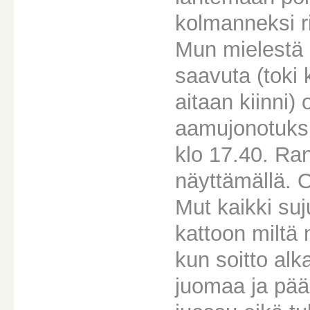
kolmanneksi ri
Mun mielestä E
saavuta (toki 
aitaan kiinni)
aamujonotuksi
klo 17.40. Ra
näyttämällä. 
Mut kaikki suj
kattoon miltä
kun soitto alk
juomaa ja pääs