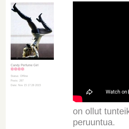
Candy Perfume Girl
Status: Offline
Posts: 267
Date: Nov 15 17:28 2015
on ollut tunte
peruuntua.