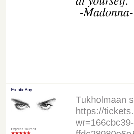
-Madonna-
ExtaticBoy
Tukholmaan sa
https://ticke
wr=166cbc39-
Express Yourself
ffdc28980e6