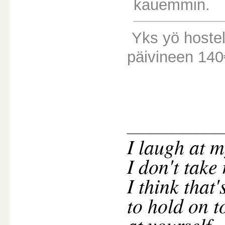
kauemmin.
Yks yö hostel
päivineen 140
________
I
laugh at m
I don't take
I think that
to hold on t
at yourself.