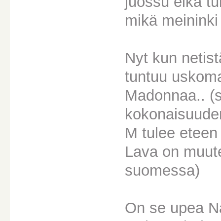
juossu eikä tu
mikä meininki
Nyt kun netist
tuntuu uskomatt
Madonnaa.. (
kokonaisuuden
M tulee eteen 
Lava on muut
suomessa)
On se upea Na