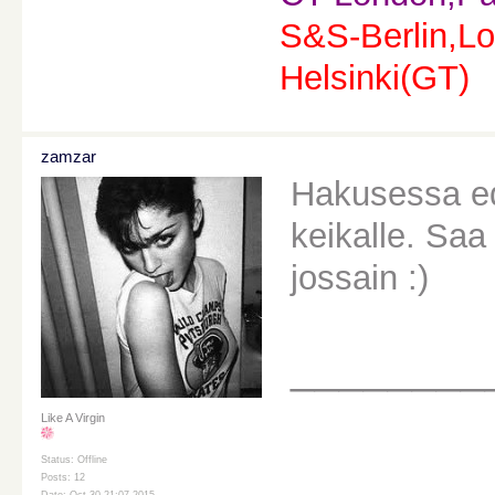
S&S-Berlin,Lo
Helsinki(GT)
zamzar
Hakusessa ed
keikalle. Saa
jossain :)
________
Like A Virgin
Status: Offline
Posts: 12