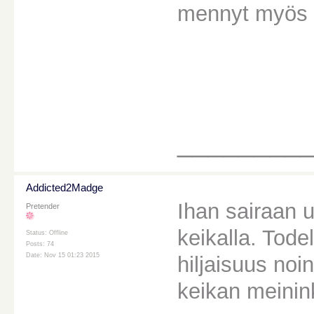
mennyt myös 
________
Addicted2Madge
Ihan sairaan 
Pretender
keikalla. Tode
Status: Offline
Posts: 74
Date: Nov 15 01:23 2015
hiljaisuus no
keikan meinink