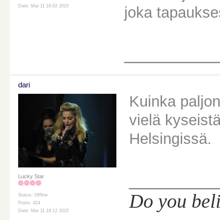
Date: Mar 11 16:02 2015
joka tapaukse
________
dari
Kuinka paljo
vielä kyseis
Helsingissä.
________
Lucky Star
Do you bel
Status: Offline
Posts: 424
Date: Mar 11 18:12 2015