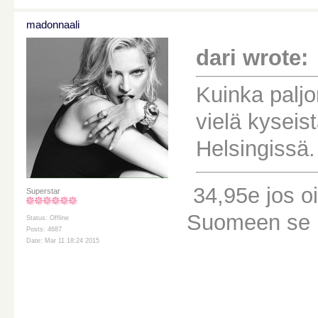
madonnaali
dari wrote:
Kuinka palj
vielä kysei
Helsingissä.
34,95e jos oi
Superstar
Suomeen se m
Status: Offline
Posts: 4687
Date: Mar 11 18:24 2015
________