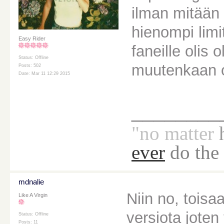
ilman mitään
hienompi limi
Easy Rider
faneille olis
Status: Offline
muutenkaan o
Posts: 502
Date: Mar 11 12:29 2015
________
"no
matter
ever
do the
mdnalie
Niin no, toisa
Like A Virgin
versiota joten
Status: Offline
Posts: 11