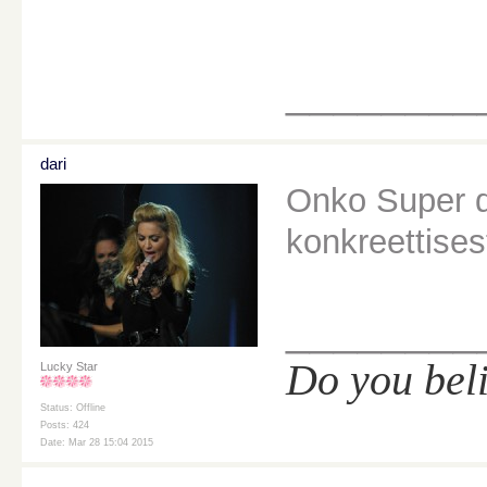
________
dari
Onko Super 
konkreettisest
________
Do you bel
Lucky Star
Status: Offline
Posts: 424
Date: Mar 28 15:04 2015