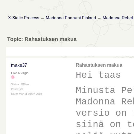
X-Static Process
→
Madonna Foorumi Finland
→
Madonna Rebel 
Topic: Rahastuksen makua
make37
Rahastuksen makua
Hei taas
Like A Virgin
Status: Offline
Minusta Pe
Posts: 20
Date: Mar 11 01:07 2015
Madonna Re
versio on 
siinä on t