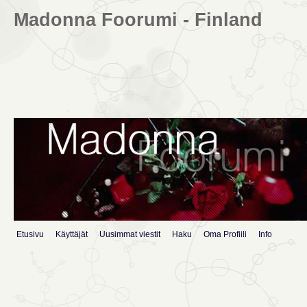
Madonna Foorumi - Finland
Etusivu
Käyttäjät
Uusimmat viestit
Haku
Oma Profiili
Info