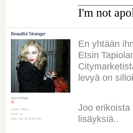
I'm not apo
Beautiful Stranger
En yhtään ihm
Etsin Tapiola
Citymarketist
levyä on sill
Like A Virgin
Joo erikoista
Status: Offline
Posts: 31
lisäyksiä..
Date: Mar 18 23:46 2015