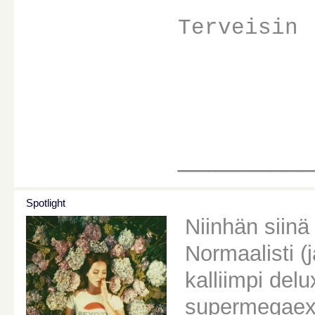
Terveisin 
________
Spotlight
Niinhän siinä
Normaalisti (
kalliimpi del
supermegaextr