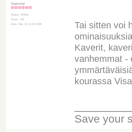
Superstar
Status: Offline
Posts: 766
Tai sitten voi
Date: Mar 19 12:23 2006
ominaisuuksi
Kaverit, kave
vanhemmat - o
ymmärtäväisiä 
kourassa Visa
________
Save your sou