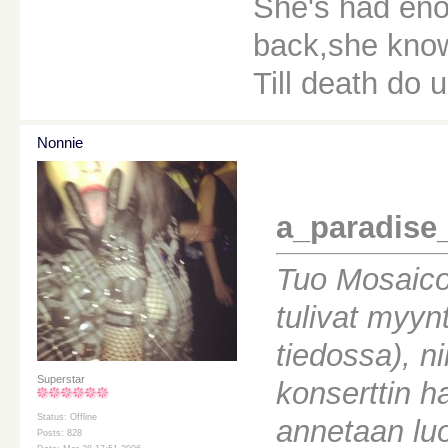
She's had eno
back,she knows
Till death do u
Nonnie
a_paradise_
Tuo Mosaico 
tulivat myynt
tiedossa), nii
Superstar
konserttin ha
Status: Offline
annetaan luo
Posts: 828