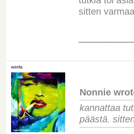
tutkia toi asi
sitten varma
________
wenla
Nonnie wrot
kannattaa tutk
päästä. sitt