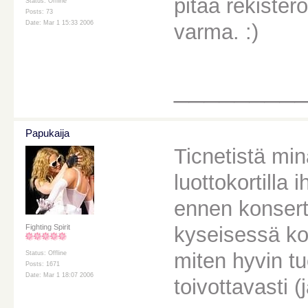
pitää rekiste
Status: Offline
Posts: 73
Date: Mar 1 15:33 2006
varma. :)
________
Papukaija
Ticnetistä min
luottokortilla
ennen konsertt
kyseisessä kon
Fighting Spirit
miten hyvin tu
Status: Offline
Posts: 1671
Date: Mar 1 18:07 2006
toivottavasti (