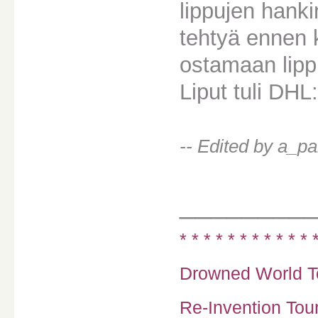
lippujen hank
tehtyä ennen k
ostamaan lippu
Liput tuli DHL:
-- Edited by a_p
________
* * * * * * * * * * * 
Drowned World To
Re-Invention Tour