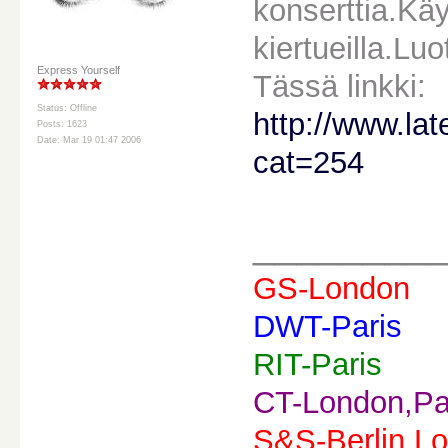
konserttia.Käy
kiertueilla.Luo
Express Yourself
Tässä linkki:
Status: Offline
http://www.la
Posts: 1623
Date: Mar 19 01:47 2006
cat=254
________
GS-London
DWT-Paris
RIT-Paris
CT-London,Pa
S&S-Berlin,Lo