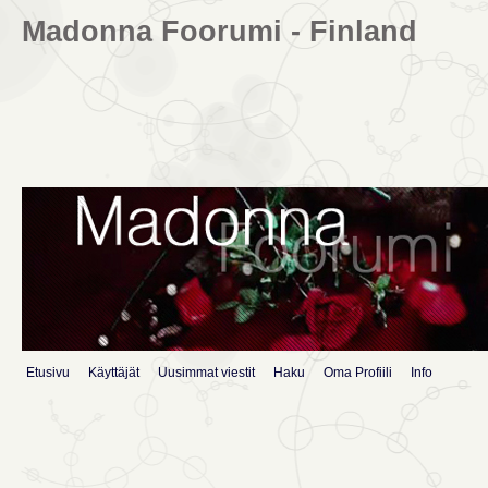
Madonna Foorumi - Finland
Etusivu
Käyttäjät
Uusimmat viestit
Haku
Oma Profiili
Info