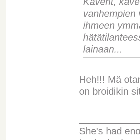
Kaverit, kav
vanhempien v
ihmeen ymmär
hätätilantee
lainaan...
Heh!!! Mä ota
on broidikin s
________
She's had eno