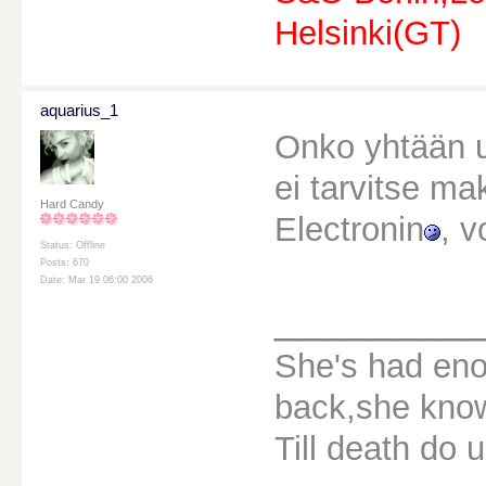
Helsinki(GT)
aquarius_1
Onko yhtään u
ei tarvitse ma
Hard Candy
Electronin
, 
Status: Offline
Posts: 670
Date: Mar 19 06:00 2006
________
She's had eno
back,she knows
Till death do u