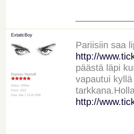
________
ExtaticBoy
Pariisiin saa li
http://www.tick
päästä läpi k
Express Yourself
vapautui kyllä
Status: Offline
tarkkana.Holla
Posts: 1623
Date: Mar 1 19:18 2006
http://www.tic