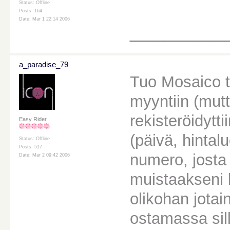
Status: Offline
Posts: 164
Date: Mar 1 22:14 2006
________
a_paradise_79
Tuo Mosaico to
myyntiin (mutta
rekisteröidytti
Easy Rider
(päivä, hintal
Status: Offline
Posts: 517
numero, josta
Date: Mar 2 09:42 2006
muistaakseni l
olikohan jotain
ostamassa sil