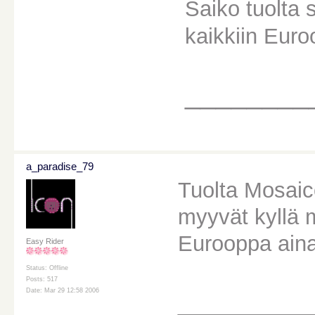
Saiko tuolta 
kaikkiin Eur
________
a_paradise_79
Tuolta Mosaico
myyvät kyllä 
Eurooppa aina
Easy Rider
Status: Offline
Posts: 517
________
Date: Mar 29 12:58 2006