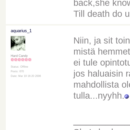
back,she knows
Till death do u
aquarius_1
Niin, ja sit t
mistä hemmeti
Hard Candy
ei tule opinto
Status: Offline
jos haluaisin 
Posts: 670
Date: Mar 19 16:20 2006
mahdollista o
tulla...nyyhh.
________