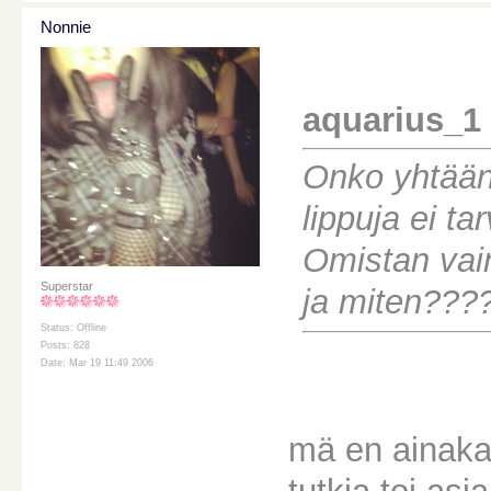
Nonnie
aquarius_1 
Onko yhtään 
lippuja ei ta
Omistan vain
Superstar
ja miten???
Status: Offline
Posts: 828
Date: Mar 19 11:49 2006
mä en ainaka