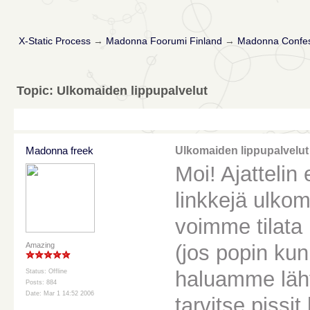
X-Static Process
→
Madonna Foorumi Finland
→
Madonna Confes
Topic: Ulkomaiden lippupalvelut
Madonna freek
Ulkomaiden lippupalvelut
Moi! Ajattelin
linkkejä ulkom
voimme tilata
(jos popin ku
Amazing
haluamme läht
Status: Offline
Posts: 884
Date: Mar 1 14:52 2006
tarvitse pissi