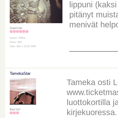
lippuni (kaksi
pitänyt muist
menivät helpos
Superstar
Status: Offline
________
Posts: 828
Date: Mar 1 22:04 2006
TamekaStar
Tameka osti L
www.ticketmas
luottokortilla 
kirjekuoressa.
Bad Girl