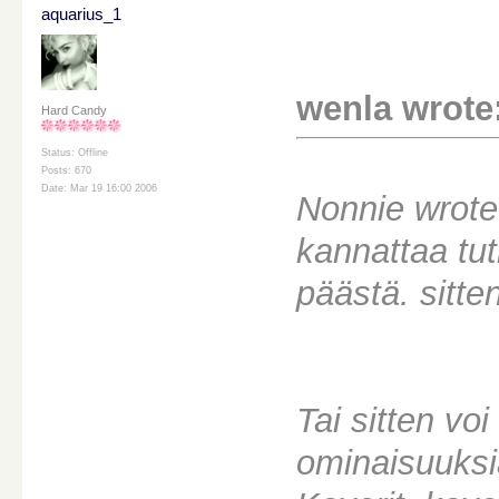
aquarius_1
wenla wrote
Hard Candy
Status: Offline
Posts: 670
Date: Mar 19 16:00 2006
Nonnie wrote
kannattaa tutk
päästä. sitt
Tai sitten vo
ominaisuuks