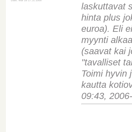
Date: Mar 28 17:51 2006
laskuttavat
hinta plus j
euroa). Eli e
myynti alkaa
(saavat kai 
"tavalliset t
Toimi hyvin j
kautta kotio
09:43, 2006