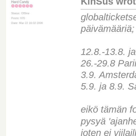
KinSus wrot
Hard Candy
globalticketse
Status: Offline
Posts: 670
Date: Mar 22 16:02 2006
päivämääriä;
12.8.-13.8. j
26.-29.8 Parii
3.9. Amster
5.9. ja 8.9. 
eikö tämän fo
pysyä 'ajanhe
joten ei viilai