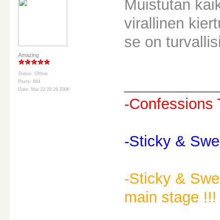
Muistutan kaik
virallinen kier
se on turvallis
Amazing
Status: Offline
________
Posts: 884
Date: Mar 22 20:29 2006
-Confessions 
-Sticky & Swe
-Sticky & Swee
main stage !!! 