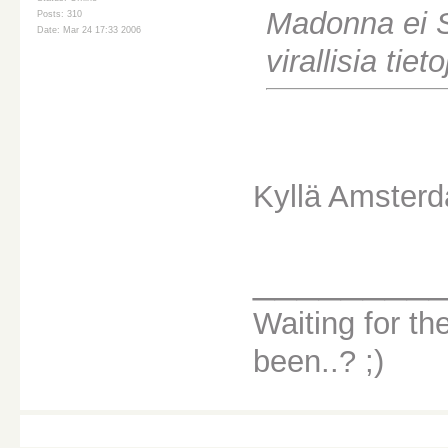
Madonna ei S
Posts: 310
Date: Mar 24 17:33 2006
virallisia tie
Kyllä Amsterda
________
Waiting for the
been..? ;)