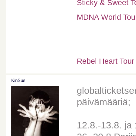
Sticky & Sweet To
MDNA World Tour 
Rebel Heart Tour
KinSus
globalticketser
päivämääriä;
12.8.-13.8. ja