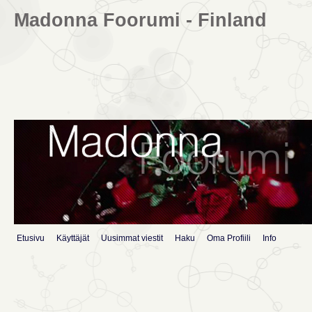
Madonna Foorumi - Finland
Etusivu
Käyttäjät
Uusimmat viestit
Haku
Oma Profiili
Info