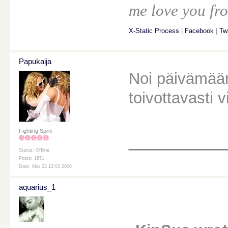
me love you fro
X-Static Process
|
Facebook
|
Twi
Papukaija
Noi päivämäärä
toivottavasti v
Fighting Spirit
________
Status: Offline
Posts: 1671
Date: Mar 22 12:03 2006
aquarius_1