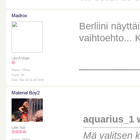
Madrox
Berliini näyttä
vaihtoehto... 
Like A Virgin
________
Status: Offline
Posts: 29
Date: Mar 24 11:39 2006
Material Boy2
aquarius_1 
Little Star
Mä valitsen 
Status: Offline