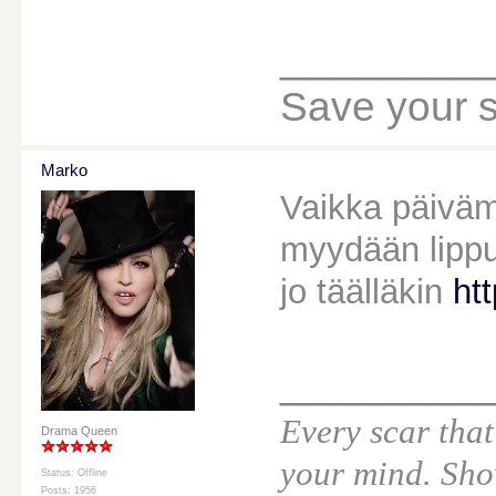
________
Save your sou
Marko
Vaikka päivämää
myydään lippu
jo täälläkin
ht
________
Every scar that
Drama Queen
your mind. Sho
Status: Offline
Posts: 1956