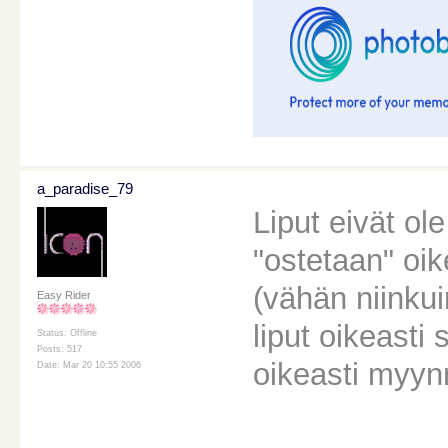
a_paradise_79
Liput eivät ol
"ostetaan" oik
(vähän niinku
Easy Rider
liput oikeasti 
Status: Offline
Posts: 517
oikeasti myyn
Date: Mar 20 10:55 2006