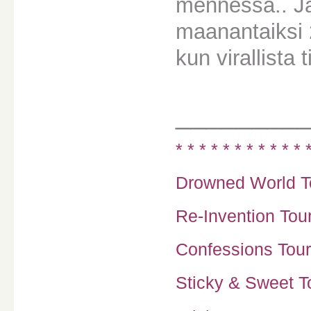
mennessä.. Ja 
maanantaiksi 2
kun virallista 
________
* * * * * * * * * * * 
Drowned World To
Re-Invention Tour
Confessions Tour
Sticky & Sweet To