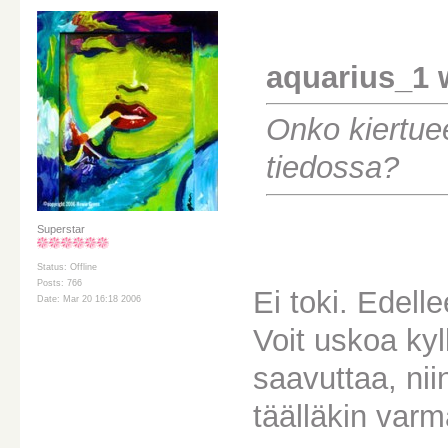
aquarius_1 
Onko kiertuee
tiedossa?
Superstar
Status: Offline
Posts: 766
Ei toki. Edelle
Date: Mar 20 16:18 2006
Voit uskoa kyl
saavuttaa, nii
täälläkin varm