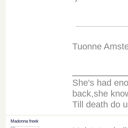
Tuonne Amster
________
She's had eno
back,she knows
Till death do u
Madonna freek