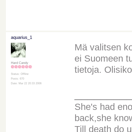
aquarius_1
Mä valitsen k
ei Suomeen tul
Hard Candy
tietoja. Olisi
Status: Offline
Posts: 670
Date: Mar 22 20:33 2006
________
She's had eno
back,she knows
Till death do u