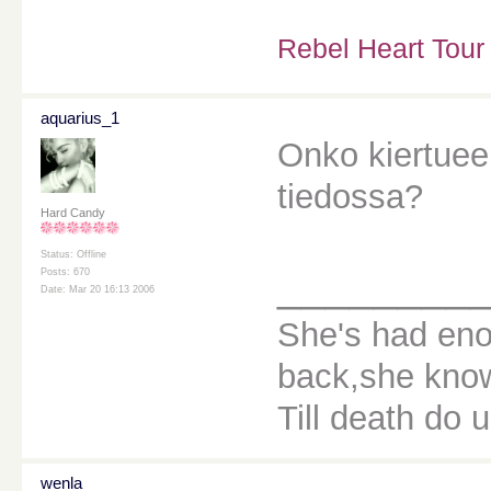
Rebel Heart Tour
aquarius_1
Onko kiertueen
tiedossa?
Hard Candy
Status: Offline
________
Posts: 670
Date: Mar 20 16:13 2006
She's had eno
back,she knows
Till death do u
wenla