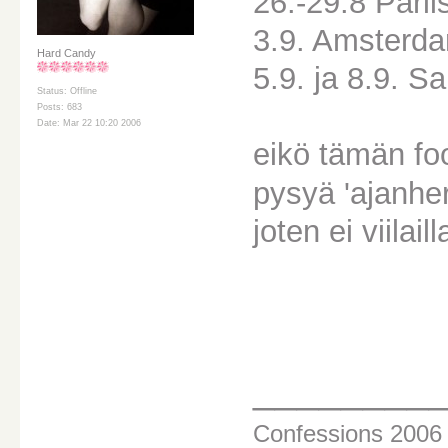
26.-29.8 Pariis
3.9. Amsterd
Hard Candy
5.9. ja 8.9. S
Status: Offline
Posts: 683
Date: Mar 22 10:20 2006
eikö tämän foo
pysyä 'ajanhe
joten ei viilail
________
Confessions 200