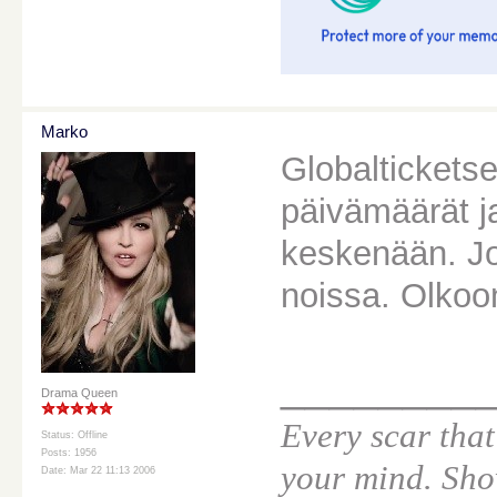
Marko
Globalticketse
päivämäärät j
keskenään. Jo
noissa. Olkoonk
________
Drama Queen
Every scar that
Status: Offline
Posts: 1956
your mind. Sho
Date: Mar 22 11:13 2006