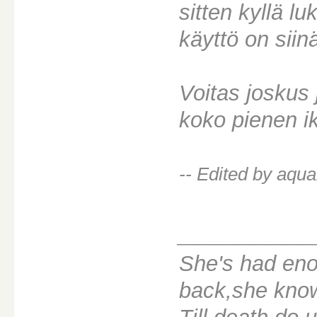
sitten kyllä l
käyttö on siinä
Voitas joskus j
koko pienen ik
-- Edited by aqu
________
She's had eno
back,she knows