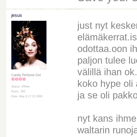
jesus
just nyt keske
elämäkerrat.i
odottaa.oon ih
paljon tulee l
välillä ihan ok
Candy Perfume Girl
koko hype oli 
Status: Offline
ja se oli pak
Posts: 256
Date: May 8 17:22 2006
nyt kans ihme
waltarin runoj