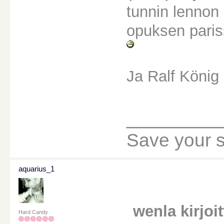
tunnin lennon
opuksen pari
Ja Ralf König
________
Save your sou
aquarius_1
wenla kirjoit
Hard Candy