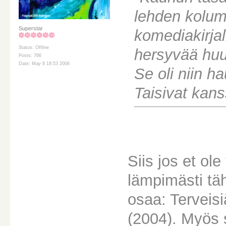
lehden kolum
Superstar
komediakirjal
Status: Offline
hersyvää huu
Posts: 766
Date: May 8 18:53 2006
Se oli niin h
Taisivat kan
Siis jos et ole
lämpimästi tä
osaa: Terveisi
(2004). Myös 