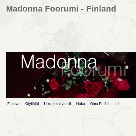
Madonna Foorumi - Finland
Etusivu
Käyttäjät
Uusimmat viestit
Haku
Oma Profiili
Info