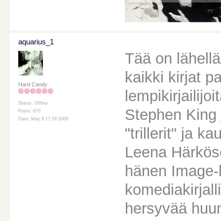
aquarius_1
Tää on lähell
kaikki kirjat p
Hard Candy
lempikirjailij
Status: Offline
Stephen King j
Posts: 670
Date: May 8 17:29 2006
"trillerit" ja
Leena Härköse
hänen Image-l
komediakirjall
hersyvää huu