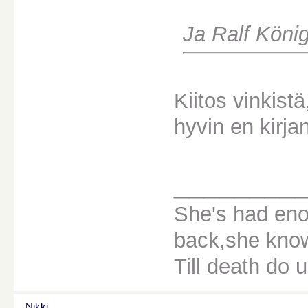
Ja Ralf Köni
Kiitos vinkist
hyvin en kirja
________
She's had eno
back,she knows
Till death do u
Nikki