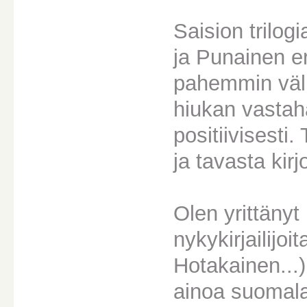
Saision trilog
ja Punainen ero
pahemmin välit
hiukan vastahak
positiivisesti
ja tavasta kirjo
Olen yrittäny
nykykirjailijoi
Hotakainen...)
ainoa suomalai