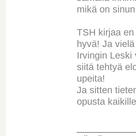
mikä on sinun 
TSH kirjaa en 
hyvä! Ja vielä
Irvingin Lesk
siitä tehtyä 
upeita!
Ja sitten tiete
opusta kaikill
________