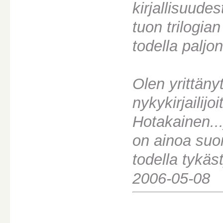
kirjallisuudes
tuon trilogian
todella paljon
Olen yrittän
nykykirjailijo
Hotakainen...
on ainoa suom
todella tykäs
2006-05-08