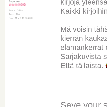
kirjoja yleens
Superstar
Kaikki kirjoihi
Status: Offline
Posts: 766
Date: May 8 15:36 2006
Mä voisin tähä
kierrän kauka
elämänkerrat 
Sarjakuvista 
Että tällaista.
________
Save your sou