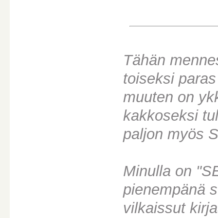
Tähän menness
toiseksi para
muuten on yk
kakkoseksi tul
paljon myös S
Minulla on "SE
pienempänä se
vilkaissut kir