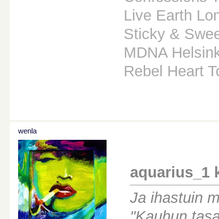
Live Earth Lo
Sticky & Sweet
MDNA Helsink
Rebel Heart 
wenla
aquarius_1 ki
Ja ihastuin
"Kauhun tasa