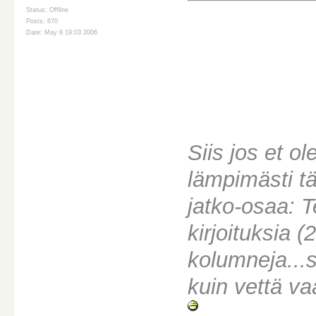
Status: Offline
Posts: 670
Date: May 8 19:03 2006
Siis jos et ol
lämpimästi t
jatko-osaa: T
kirjoituksia 
kolumneja...
kuin vettä v