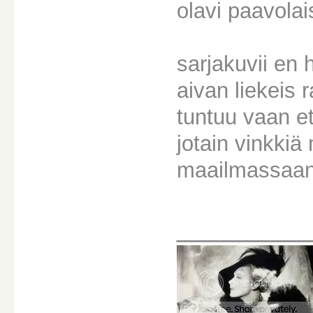
olavi paavolai
sarjakuvii en 
aivan liekeis r
tuntuu vaan et
jotain vinkki
maailmassaan
________