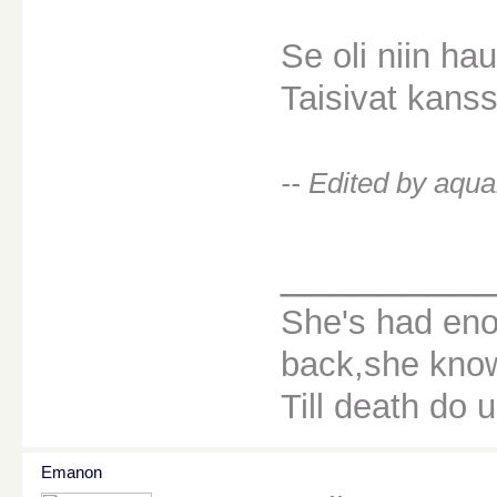
Se oli niin ha
Taisivat kans
-- Edited by aqu
________
She's had eno
back,she knows
Till death do u
Emanon