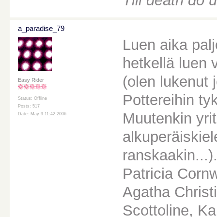
Till death do u
a_paradise_79
Luen aika paljo
hetkellä luen 
(olen lukenut 
Easy Rider
Pottereihin ty
Status: Offline
Posts: 517
Muutenkin yri
Date: May 9 11:42 2006
alkuperäiskiele
ranskaakin...).
Patricia Cornw
Agatha Christ
Scottoline, Ka