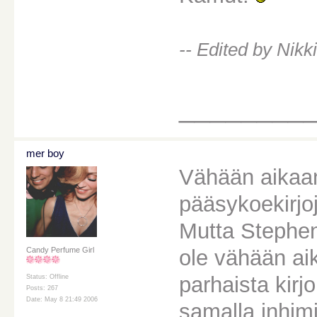
-- Edited by Nikk
________
mer boy
Vähään aikaan
pääsykoekirjoj
Mutta Stephen
ole vähään ai
Candy Perfume Girl
parhaista kir
Status: Offline
Posts: 267
Date: May 8 21:49 2006
samalla inhimi