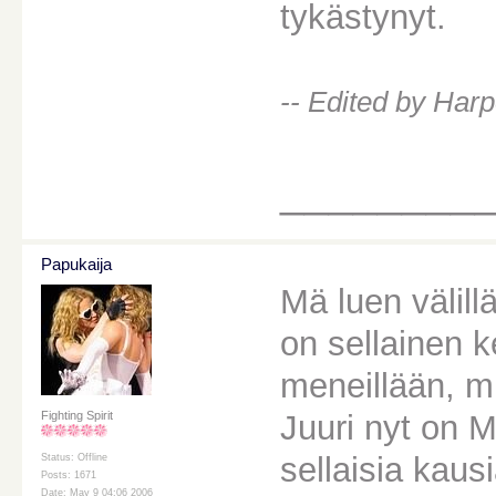
tykästynyt.
-- Edited by Har
________
Papukaija
Mä luen välil
on sellainen k
meneillään, m
Juuri nyt on M
Fighting Spirit
sellaisia kausi
Status: Offline
Posts: 1671
Date: May 9 04:06 2006