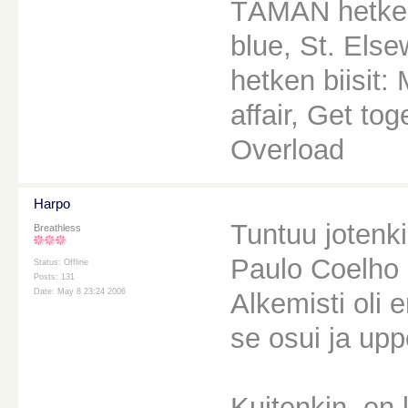
TÄMÄN hetken
blue, St. Els
hetken biisit
affair, Get to
Overload
Harpo
Tuntuu jotenki
Breathless
Paulo Coelho o
Status: Offline
Posts: 131
Date: May 8 23:24 2006
Alkemisti oli 
se osui ja upp
Kuitenkin, en k