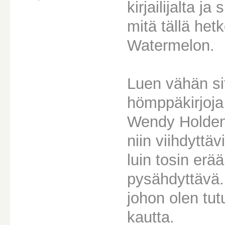
kirjailijalta j
mitä tällä het
Watermelon.
Luen vähän sit
hömppäkirjoja
Wendy Holden,
niin viihdyttä
luin tosin erä
pysähdyttävä.
johon olen tu
kautta.