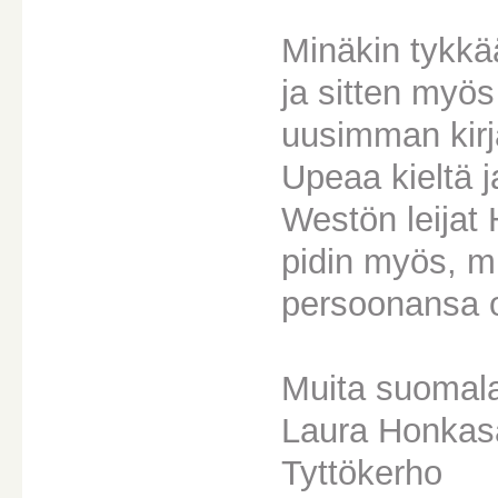
Minäkin tykkä
ja sitten myö
uusimman kirja
Upeaa kieltä j
Westön leijat 
pidin myös, m
persoonansa o
Muita suomala
Laura Honkasa
Tyttökerho