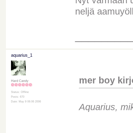
Nyt varmaan u
neljä aamuyöl
________
aquarius_1
mer boy kirjo
Hard Candy
Status: Offline
Posts: 670
Date: May 9 06:06 2006
Aquarius, mik