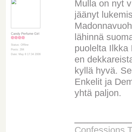
Mulla on nyt 
jäänyt lukemi
Madonnavuoh
lähinnä suomal
Candy Perfume Girl
puolelta Ilkk
Status: Offline
Posts: 284
Date: May 8 17:34 2006
en dekkareista 
kyllä hyvä. Se
Enkelit ja Dem
yhtä paljon.
________
Confessions T