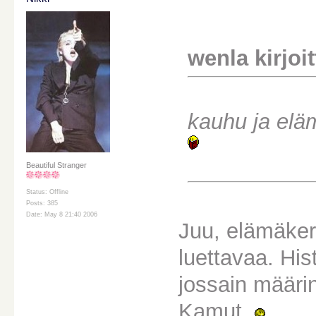
wenla kirjoit
kauhu ja eläm
Beautiful Stranger
Status: Offline
Posts: 385
Date: May 8 21:40 2006
Juu, elämäkerr
luettavaa. Hist
jossain määri
Kamut.