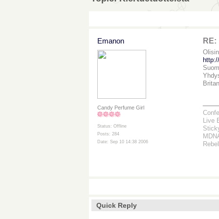
Emanon
RE: 
Olisi
http:
Suome
Yhdys
Brita
___
Candy Perfume Girl
Confe
Live 
Status: Offline
Stick
Posts: 284
MDNA 
Date: Sep 10 14:38 2006
Rebel
Quick Reply