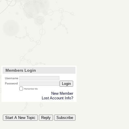
Members Login
Username
Login
Password
Remember Me
New Member
Lost Account Info?
Start A New Topic
Reply
Subscribe