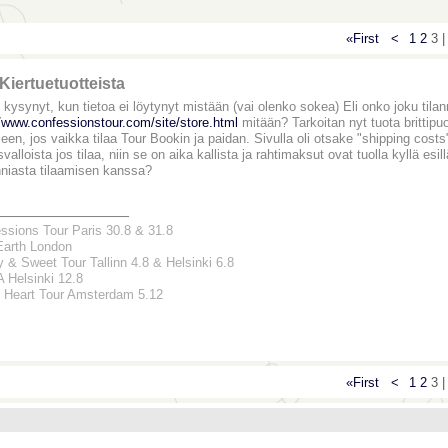
«First
<
1
2
3 |
Kiertuetuotteista
n kysynyt, kun tietoa ei löytynyt mistään (vai olenko sokea) Eli onko joku tilan
//www.confessionstour.com/site/store.html
mitään? Tarkoitan nyt tuota brittipu
en, jos vaikka tilaa Tour Bookin ja paidan. Sivulla oli otsake "shipping costs",
valloista jos tilaa, niin se on aika kallista ja rahtimaksut ovat tuolla kyllä e
nniasta tilaamisen kanssa?
_______________
ssions Tour Paris 30.8 & 31.8
Earth London
y & Sweet Tour Tallinn 4.8 & Helsinki 6.8
Helsinki 12.8
 Heart Tour Amsterdam 5.12
«First
<
1
2
3 |