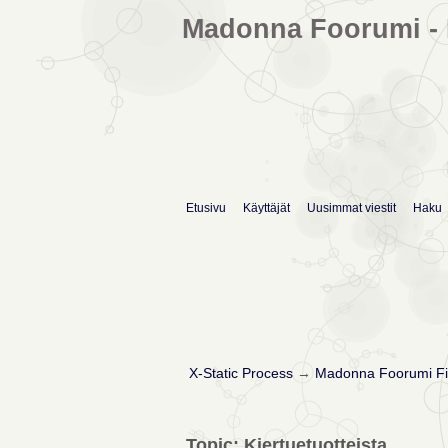
Madonna Foorumi - 
Etusivu
Käyttäjät
Uusimmat viestit
Haku
X-Static Process
→
Madonna Foorumi Fi
Topic: Kiertuetuotteista