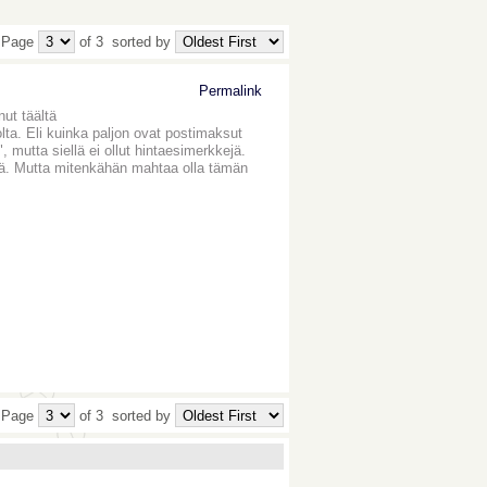
 Page
of 3
sorted by
Permalink
nut täältä
olta. Eli kuinka paljon ovat postimaksut
 mutta siellä ei ollut hintaesimerkkejä.
sillä. Mutta mitenkähän mahtaa olla tämän
 Page
of 3
sorted by