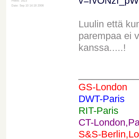
v=rvONzf_pW
Posts: 1623
Date: Sep 10 14:18 2006
Luulin että k
parempaa ei v
kanssa.....!
________
GS-London
DWT-Paris
RIT-Paris
CT-London,Pa
S&S-Berlin,Lo