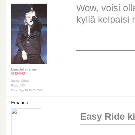
Wow, voisi ol
kyllä kelpaisi
________
Beautiful Stranger
Status: Offline
Posts: 385
Date: Sep 10 15:05 2006
Emanon
Easy Ride kir