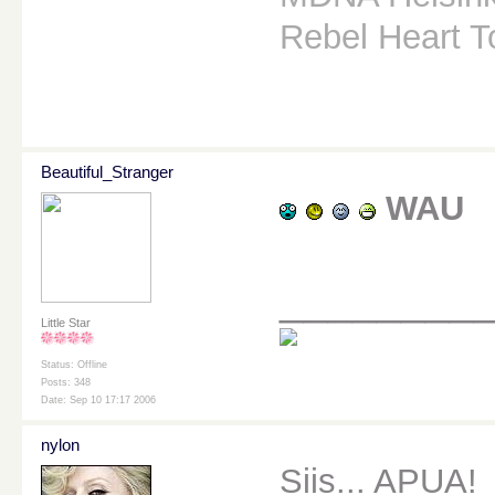
Rebel Heart 
Beautiful_Stranger
WAU
________
Little Star
Status: Offline
Posts: 348
Date: Sep 10 17:17 2006
nylon
Siis... APUA!