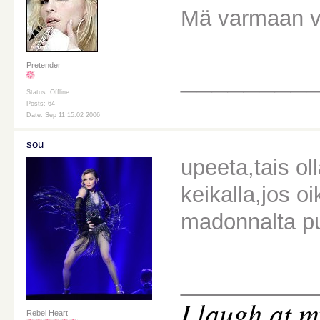
Mä varmaan vä
Pretender
________
Status: Offline
Posts: 64
Date: Sep 11 15:02 2006
sou
upeeta,tais ol
keikalla,jos o
madonnalta pu
________
I
laugh at m
Rebel Heart