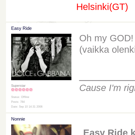
Helsinki(GT)
Easy Ride
Oh my GOD! I 
(vaikka olenki
________
Cause I'm ri
Superstar
Status: Offline
Posts: 784
Date: Sep 10 14:31 2006
Nonnie
Easy Ride ki