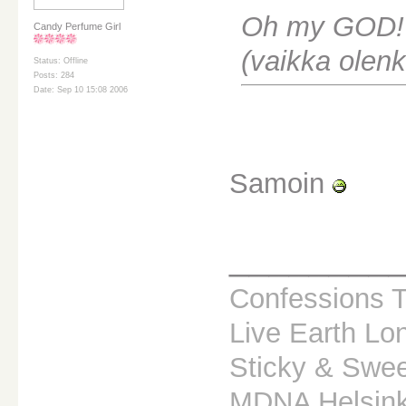
Oh my GOD! I 
Candy Perfume Girl
(vaikka olenk
Status: Offline
Posts: 284
Date: Sep 10 15:08 2006
Samoin
________
Confessions T
Live Earth Lo
Sticky & Sweet
MDNA Helsink