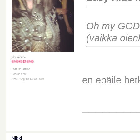
Oh my GOD! I
(vaikka olenk
Superstar
Status: Offline
Posts: 828
en epäile he
Date: Sep 10 14:43 2006
________
Nikki