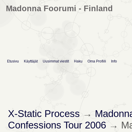
Madonna Foorumi - Finland
Etusivu
Käyttäjät
Uusimmat viestit
Haku
Oma Profiili
Info
X-Static Process
→
Madonna
Confessions Tour 2006
→
Ma