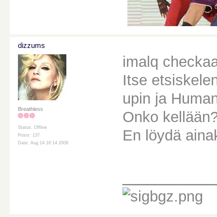
dizzums
imalq checkaa 
Itse etsiskel
upin ja Human
Breathless
Onko kellään
Status: Offline
En löydä aina
Posts: 137
Date: Aug 14 16:14 2009
________