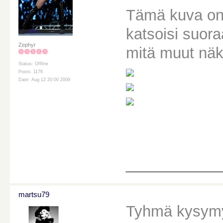
Tämä kuva on 
katsoisi suora
Zephyr
mitä muut näk
Status: Offline
Posts: 1176
Date: Aug 12 20:00 2009
________
martsu79
Tyhmä kysymys