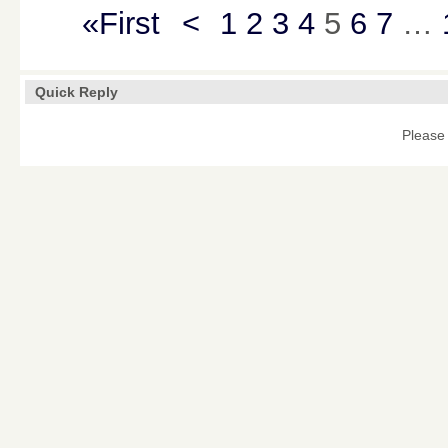
«First
<
1
2
3
4
5
6
7
…
Quick Reply
Please 