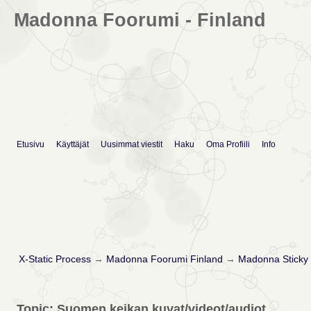
Madonna Foorumi - Finland
Etusivu
Käyttäjät
Uusimmat viestit
Haku
Oma Profiili
Info
X-Static Process
→
Madonna Foorumi Finland
→
Madonna Sticky 
Topic: Suomen keikan kuvat/videot/audiot