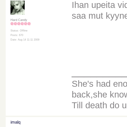
Ihan upeita vi
saa mut kyynel
Hard Candy
Status: Offline
Posts: 670
Date: Aug 14 11:11 2009
________
She's had eno
back,she knows
Till death do u
imalq