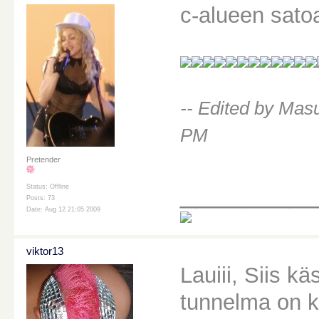
c-alueen sato
-- Edited by Mas
PM
Pretender
________
Status: Offline
Posts: 73
Date: Aug 12 21:05 2009
viktor13
Lauiii, Siis k
tunnelma on k