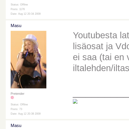
Status: Offline
Posts: 1176
Date: Aug 12 20:34 2009
Masu
Youtubesta la
lisäosat ja Vd
ei saa (tai en
iltalehden/ilt
________
Pretender
Status: Offline
Posts: 73
Date: Aug 12 20:38 2009
Masu