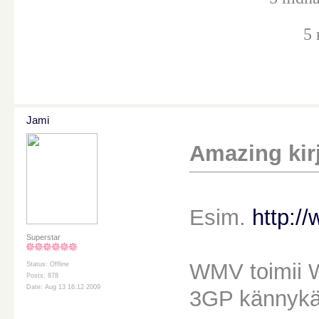
5 
Jami
Amazing kirj
Esim.
http:/
Superstar
WMV toimii W
Status: Offline
Posts: 878
Date: Aug 13 16:12 2009
3GP kännykäs