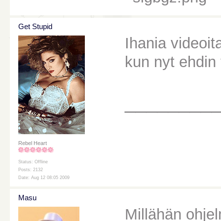
Get Stupid
Ihania videoi
kun nyt ehdin
________
Rebel Heart
Status: Offline
Posts: 2132
Date: Aug 12 08:05 2009
Masu
Millähän ohjel