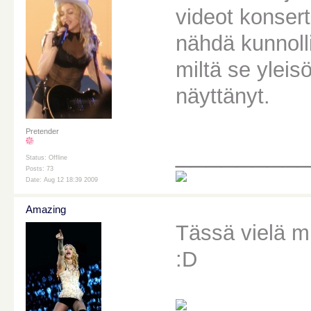
videot konsert
nähdä kunnoll
miltä se yleis
näyttänyt.
Pretender
________
Status: Offline
Posts: 73
Date: Aug 12 18:39 2009
Amazing
Tässä vielä m
:D