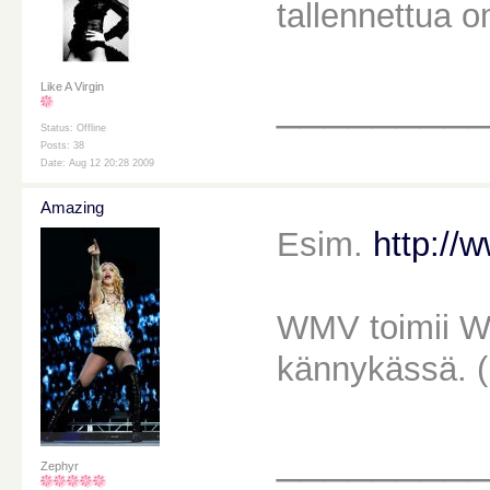
tallennettua o
Like A Virgin
________
Status: Offline
Posts: 38
Date: Aug 12 20:28 2009
Amazing
Esim.
http://
WMV toimii Wi
kännykässä. (
________
Zephyr