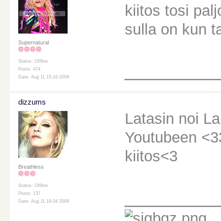
kiitos tosi pa
sulla on kun 
Supernatural
Status: Offline
________
Posts: 474
Date: Aug 11 15:16 2009
dizzums
Latasin noi Laui
Youtubeen <3
kiitos<3
Breathless
Status: Offline
________
Posts: 137
Date: Aug 11 19:34 2009