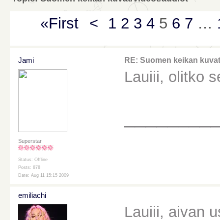
«First
<
1
2
3
4
5
6
7
…
Jami
RE: Suomen keikan kuvat/
Lauiii, olitko
________
Superstar
Status: Offline
Posts: 878
Date: Aug 11 15:15 2009
emiliachi
Lauiii, aivan