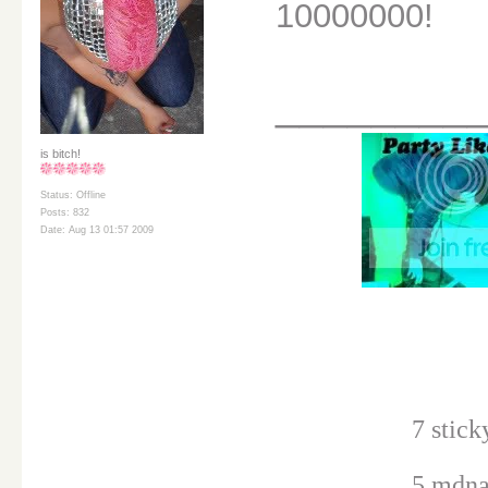
10000000!
________
is bitch!
Status: Offline
Posts: 832
Date: Aug 13 01:57 2009
7 stick
5 mdna,