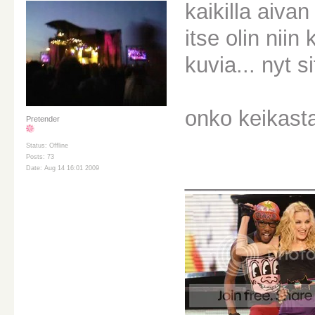
kaikilla aiva
itse olin niin
kuvia... nyt 
onko keikast
Pretender
Status: Offline
Posts: 73
________
Date: Aug 14 16:01 2009