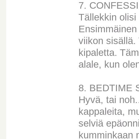
7. CONFESS
Tällekkin olisi
Ensimmäinen l
viikon sisällä
kipaletta. Täm
alale, kun olen
8. BEDTIME 
Hyvä, tai noh.
kappaleita, mu
selviä epäonn
kumminkaan ni