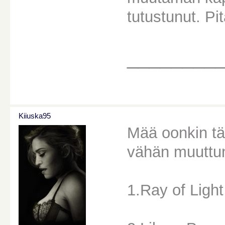
tutustunut. Pi
________
Kiiuska95
Mää oonkin tän
vähän muuttu
1.Ray of Light