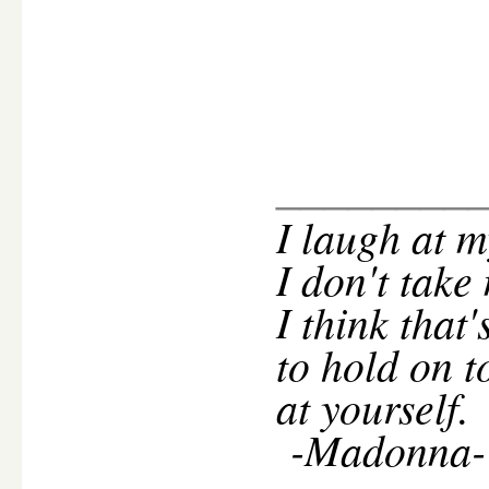
________
I
laugh at m
I don't take
I think that
to hold on t
at yourself.
-Madonna-