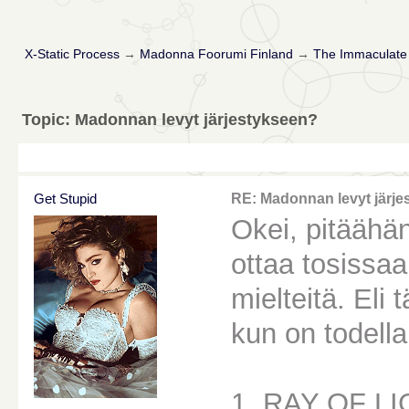
X-Static Process
→
Madonna Foorumi Finland
→
The Immaculate 
Topic: Madonnan levyt järjestykseen?
Get Stupid
RE: Madonnan levyt järje
Okei, pitäähän 
ottaa tosissa
mielteitä. Eli
kun on todella
1. RAY OF L