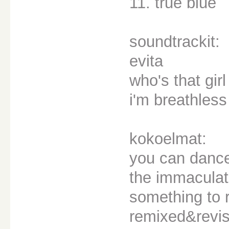
11. true blue
soundtrackit:
evita
who's that girl
i'm breathless
kokoelmat:
you can danc
the immaculat
something to
remixed&revis