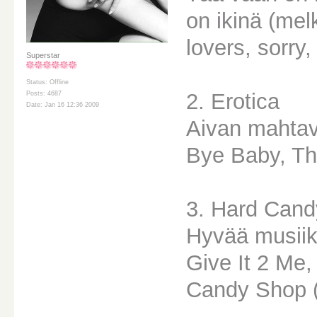
on ikinä (mel
lovers, sorry,
Superstar
Status: Offline
2. Erotica
Posts: 4687
Date: Jan 16 12:36 2009
Aivan mahtav
Bye Baby, Thi
3. Hard Cand
Hyvää musiikk
Give It 2 Me,
Candy Shop (