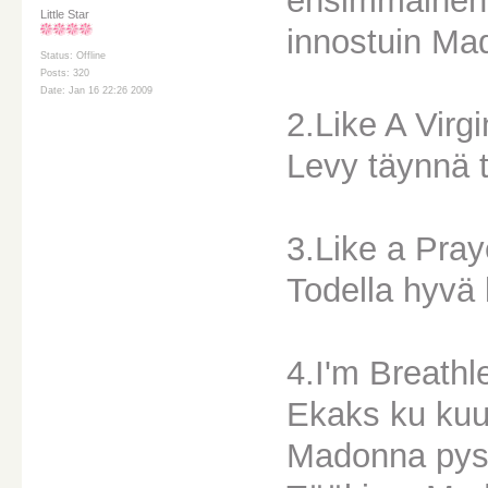
ensimmäinen 
Little Star
innostuin Mad
Status: Offline
Posts: 320
Date: Jan 16 22:26 2009
2.Like A Virgi
Levy täynnä t
3.Like a Pray
Todella hyvä 
4.I'm Breathl
Ekaks ku kuul
Madonna pyst