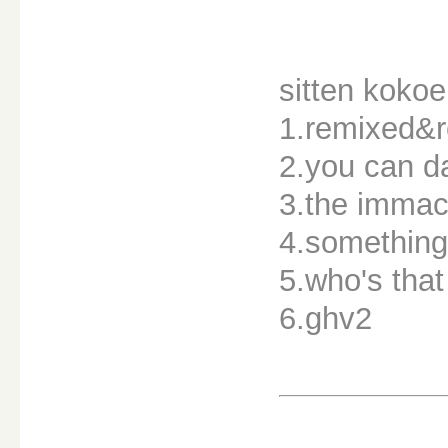
sitten koko
1.remixed&r
2.you can d
3.the immacu
4.something
5.who's that 
6.ghv2