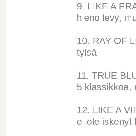
9. LIKE A P
hieno levy, m
10. RAY OF 
tylsä
11. TRUE BL
5 klassikkoa,
12. LIKE A V
ei ole iskenyt