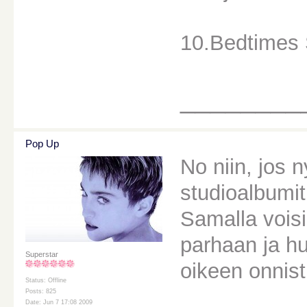
10.Bedtimes 
________
Pop Up
No niin, jos 
studioalbumit
Samalla voisi
parhaan ja hu
Superstar
oikeen onnist
Status: Offline
Posts: 825
Date: Jun 7 17:08 2009