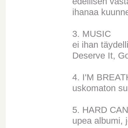
edellisen vast
ihanaa kuunne
3. MUSIC
ei ihan täydel
Deserve It, Go
4. I'M BREA
uskomaton suo
5. HARD CA
upea albumi, 