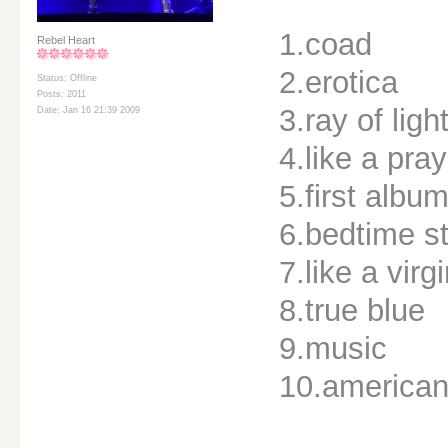
1.coad
Rebel Heart
2.erotica
Status: Offline
Posts: 2011
3.ray of ligh
Date: Jan 16 21:39 2009
4.like a pray
5.first albu
6.bedtime st
7.like a virg
8.true blue
9.music
10.american 