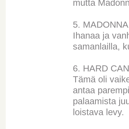
mutta Madonna
5. MADONNA
Ihanaa ja van
samanlailla, k
6. HARD CA
Tämä oli vaike
antaa parempi
palaamista juu
loistava levy.