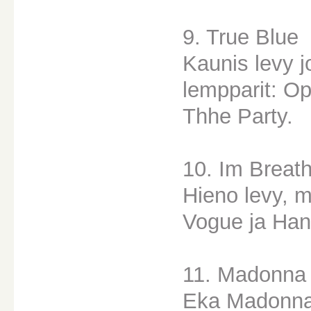
9. True Blue
Kaunis levy 
lempparit: O
Thhe Party.
10. Im Breat
Hieno levy, m
Vogue ja Ha
11. Madonna
Eka Madonnan