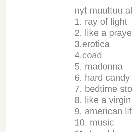
nyt muuttuu al
1. ray of light
2. like a praye
3.erotica
4.coad
5. madonna
6. hard candy
7. bedtime st
8. like a virgin
9. american li
10. music