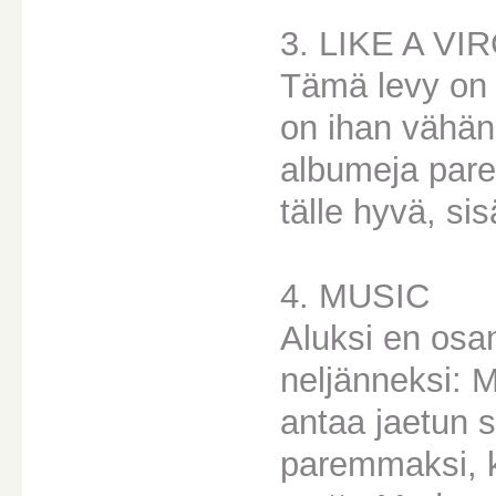
3. LIKE A VI
Tämä levy on 
on ihan vähän 
albumeja pare
tälle hyvä, si
4. MUSIC
Aluksi en osa
neljänneksi: 
antaa jaetun s
paremmaksi, k