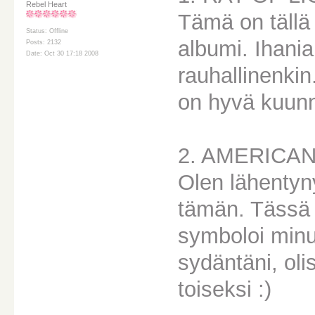
Rebel Heart
Tämä on tällä 
Status: Offline
albumi. Ihania
Posts: 2132
Date: Oct 30 17:18 2008
rauhallinenkin.
on hyvä kuunne
2. AMERICAN
Olen lähentyny
tämän. Tässä 
symboloi minua
sydäntäni, oli
toiseksi :)