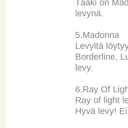
Tääki on Mad
levynä.
5.Madonna
Levyltä löyty
Borderline, L
levy.
6.Ray Of Ligh
Ray of light 
Hyvä levy! E