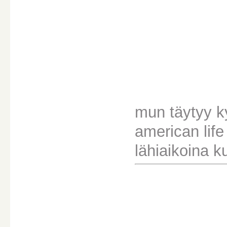
mun täytyy ky
american life 
lähiaikoina k