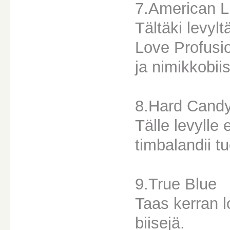
7.American L
Tältäki levylt
Love Profusio
ja nimikkobiis
8.Hard Cand
Tälle levylle 
timbalandii 
9.True Blue
Taas kerran l
biisejä.