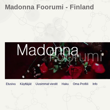
Madonna Foorumi - Finland
Etusivu
Käyttäjät
Uusimmat viestit
Haku
Oma Profiili
Info