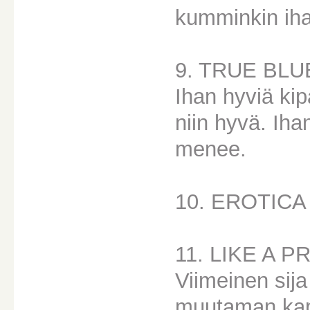
kumminkin ihan
9. TRUE BLU
Ihan hyviä kip
niin hyvä. Ih
menee.
10. EROTICA
11. LIKE A 
Viimeinen sija 
muutaman kap