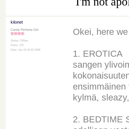
I'm not apo
kilonet
Okei, here we 
Candy Perfume Girl
Status: Offline
Posts: 275
Date: Jan 16 20:02 2009
1. EROTICA
sangen ylivoi
kokonaisuuten
ensimmäinen t
kylmä, sleazy,
2. BEDTIME 