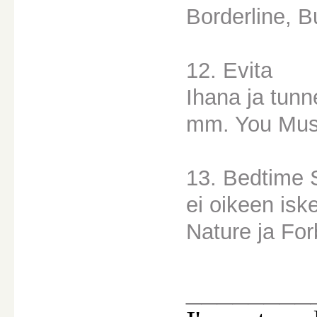
Borderline, B
12. Evita
Ihana ja tunn
mm. You Must
13. Bedtime 
ei oikeen is
Nature ja For
________