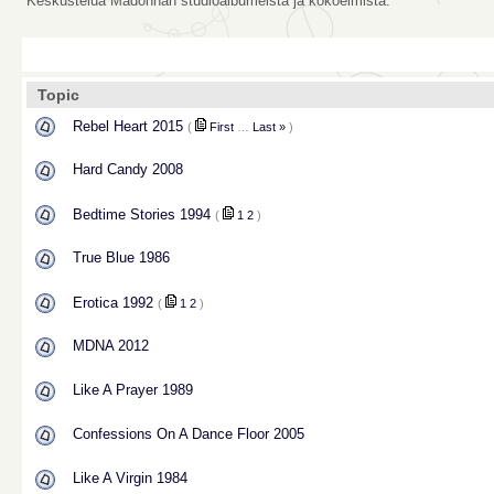
Keskustelua Madonnan studioalbumeista ja kokoelmista.
Topic
Rebel Heart 2015
(
First
…
Last »
)
Hard Candy 2008
Bedtime Stories 1994
(
1
2
)
True Blue 1986
Erotica 1992
(
1
2
)
MDNA 2012
Like A Prayer 1989
Confessions On A Dance Floor 2005
Like A Virgin 1984