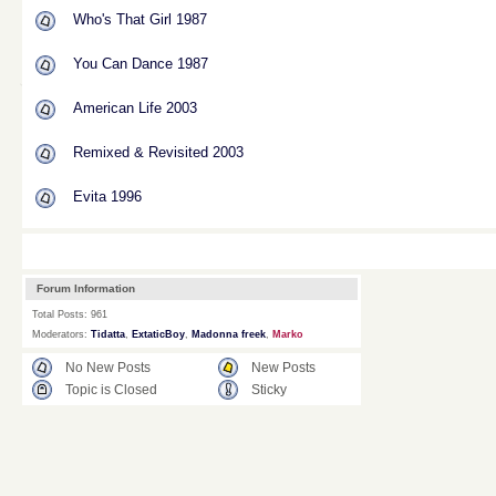
Who's That Girl 1987
You Can Dance 1987
American Life 2003
Remixed & Revisited 2003
Evita 1996
Forum Information
Total Posts: 961
Moderators:
Tidatta
,
ExtaticBoy
,
Madonna freek
,
Marko
No New Posts
New Posts
Topic is Closed
Sticky