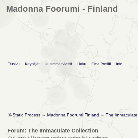
Madonna Foorumi - Finland
Etusivu
Käyttäjät
Uusimmat viestit
Haku
Oma Profiili
Info
X-Static Process
→
Madonna Foorumi Finland
→
The Immaculate 
Forum: The Immaculate Collection